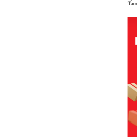
utan
Dengan
Sujapati 17
Tampilkan
Gel
Kasus
Bulan
Wanita
Pari
a di
Narkotika,
Kepemimpin
Berpakaian
KUA
Andi Morena
an,Warga
Minim, Polisi
2027
Resmi Lapor
Natuna
dan
pad
Cari
ke Polda
Keluhkan
Disparbud
Pen
ut
Kepri
Sulit Temui
Batam Turun
SDM
Siapa
Bupati
Tangan ‎
Infr
, da
nya
Per
n E