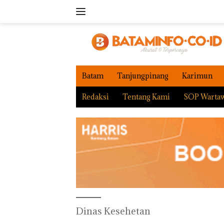
Langsung
ke
konten
Batam
Tanjungpinang
Karimun
Redaksi
Tentang Kami
SOP Warta
Dinas Kesehetan