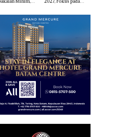
, Fokus pada
Sekupang Dikritik,
Narkoba di Empat
guatan SDM,
Masih Mulus Tapi
Lokasi, Devin:Cari
astruktur, dan
Diaspal
dan Usut tuntas Si
tumbuhan
Aktor Utamanya
nomi