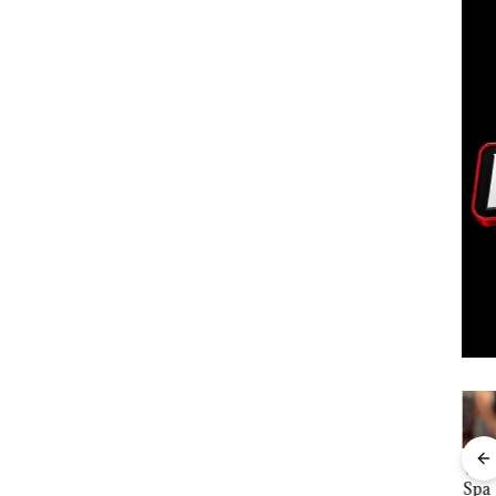
ta
Namanya
Dari
Viral Promo
DP
Kawal
Dikaitkan
Mujapati ke
Spa
Kar