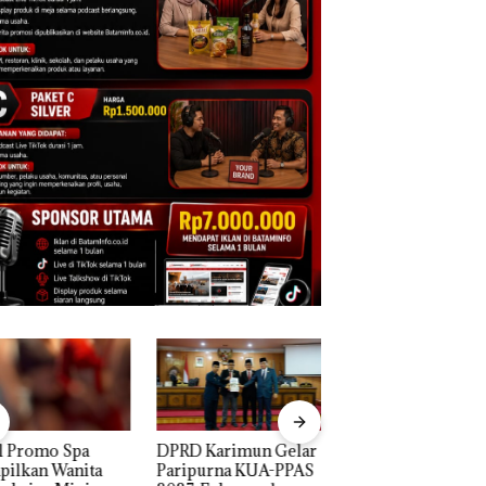
D Karimun Gelar
Proyek Jalan RE
IPK Kota Batam Ka
ipurna KUA-PPAS
Martadinata
Pengusutan Kasus