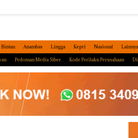
Bintan
Anambas
Lingga
Kepri
Nasional
Lainny
wan
Pedoman Media Siber
Kode Perilaku Perusahaan
Di