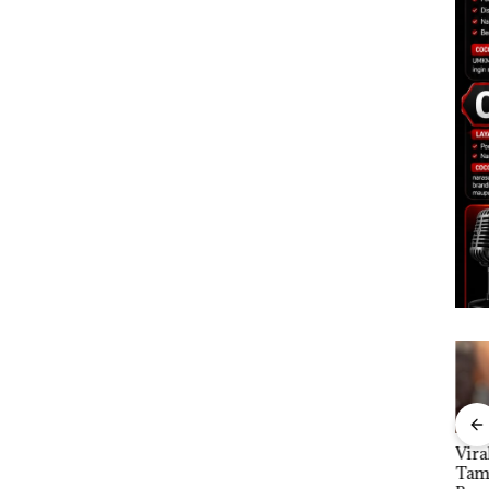
tkan
Dari Mujapati ke
Viral Promo Spa
DPR
Sujapati 17 Bulan
Tampilkan Wanita
Par