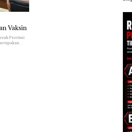
ggota
Ponsel Wartawan
Polisi dan Disparbud
Mas
s
Batam Turun Tangan ‎
Dias
s IIB
kan Vaksin
erah Provinsi
a merupakan…