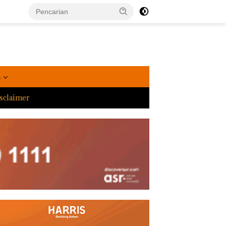
a
sclaimer