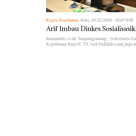
Turut Hadir An
DPD RI di Lapa
Perempuan Kela
Kepri
,
Kesehatan
Rabu, 30/12/2020 - 10:07 WIB
Batam
Arif Imbau Dinkes Sosialisasi
Bataminfo.co.id, Tanjungpinang – Sekretaris Da
Kepulauan Riau H. TS. Arif Fadillah yang jug