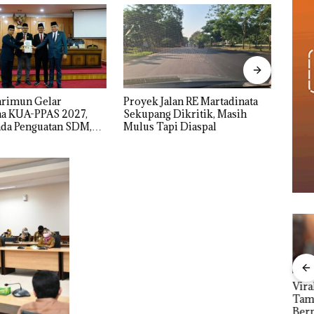
alan RE Martadinata
IPK Kota Batam Kawal
Nama
 Dikritik, Masih
Pengusutan Kasus Narkoba di
Kasu
pi Diaspal
Empat Lokasi, Devin:Cari dan
Resmi
Usut tuntas Siapa Aktor
Utamanya
but
Carolein Parewang
Viral Promo Spa
Proy
‘Disemprot’ Hakim,
Tampilkan Wanita
Mart
erta
Terkait Aksi Rusak
Berpakaian Minim,
Seku