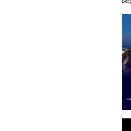
i
Kepemimpinan,Warg
Berpakaian Minim,
2027
Lapor
a Natuna Keluhkan
Polisi dan Disparbud
Pen
Sulit Temui Bupati
Batam Turun Tangan ‎
Infr
Per
Eko