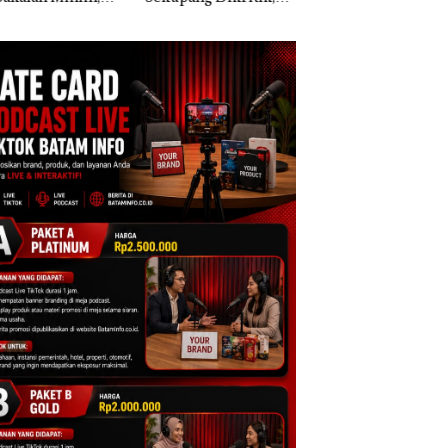
ih Mulus Tapi
Morena Resmi Lapor
a Natuna Keluhka
pal
ke Polda Kepri
Sulit Temui Bupat