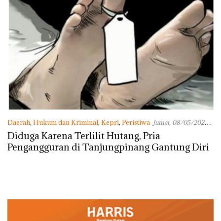
Daerah
,
Hukum dan Kriminal
,
Kepri
,
Peristiwa
Jumat, 08/05/2020 -
10:02 WIB
Diduga Karena Terlilit Hutang, Pria
Pengangguran di Tanjungpinang Gantung Diri