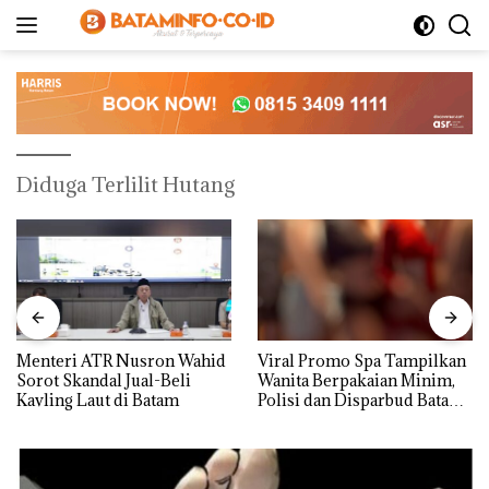
Langsung
ke
konten
Diduga Terlilit Hutang
Menteri ATR Nusron Wahid
Viral Promo Spa Tampilkan
Sorot Skandal Jual-Beli
Wanita Berpakaian Minim,
Kavling Laut di Batam
Polisi dan Disparbud Batam
Turun Tangan ‎