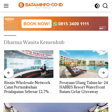
Langsung
ke
konten
Dharma Wanita Kemenhub
Bisnis Wholesale Network
Perayaan Ulang Tahun ke-24
Catat Pertumbuhan
HARRIS Resort Waterfront
Pendapatan Sebesar 12,7%
Batam Gelar Giveaway
Secara Tahunan
Spesial dan Diskon
Menginap 24%