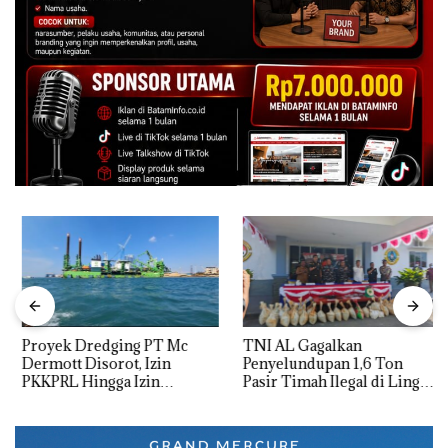
Proyek Dredging PT Mc
TNI AL Gagalkan
Dermott Disorot, Izin
Penyelundupan 1,6 Ton
PKKPRL Hingga Izin
Pasir Timah Ilegal di Lingga,
Lingkungan Dipertanyakan
Disembunyikan di Bawah
Kerambah untuk
Diselundupkan ke Malaysia