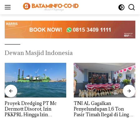
Langsung
ke
konten
Dewan Masjid Indonesia
Proyek Dredging PT Mc
TNI AL Gagalkan
Dermott Disorot, Izin
Penyelundupan 1,6 Ton
PKKPRL Hingga Izin
Pasir Timah Ilegal di Lingga,
Lingkungan Dipertanyakan
Disembunyikan di Bawah
Kerambah untuk
Diselundupkan ke Malaysia