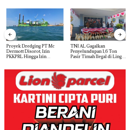
Proyek Dredging PT Mc
TNI AL Gagalkan
Dermott Disorot, Izin
Penyelundupan 1,6 Ton
PKKPRL Hingga Izin
Pasir Timah Ilegal di Lingga,
Lingkungan Dipertanyakan
Disembunyikan di Bawah
Kerambah untuk
Diselundupkan ke Malaysia