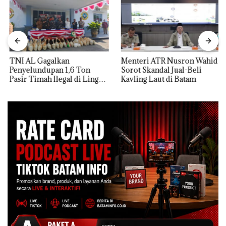
TNI AL Gagalkan
Menteri ATR Nusron Wahid
Penyelundupan 1,6 Ton
Sorot Skandal Jual-Beli
Pasir Timah Ilegal di Lingga,
Kavling Laut di Batam
Disembunyikan di Bawah
Kerambah untuk
Diselundupkan ke Malaysia