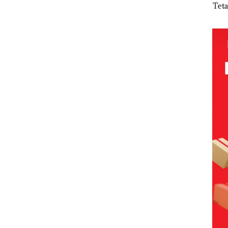
Polsek
Abimanyu
Akibat Nekat
Tet
mott
Lubuk Baja
Melesat
Simpan Vape
Kade
ia,
Hentikan
Kibarkan
Berisi
Non
Penyelidikan
Merah Putih
Narkoba
seba
s
Laporan
Dua Kali di
dalam
Ter
Anak Dibawa
Thailand
Kulkas,
Kor
an
Tanpa Izin:
Kapolsek:
APB
nan
Murni
Diedarkan
Nega
 BP
Sengketa
dengan
Rp53
Hak Asuh!
Harga 2,5