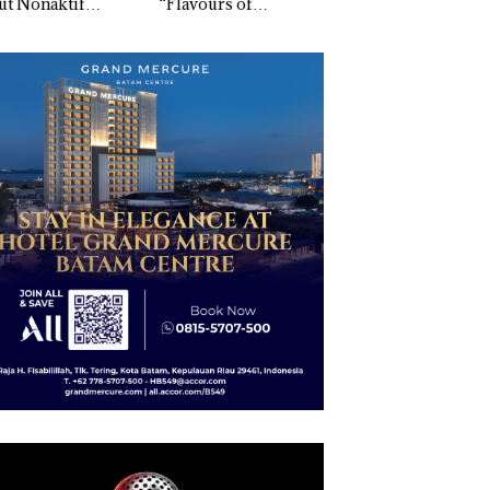
ut Nonaktif
“Flavours of
Indonesia, KSOP
gai Tersangka
Nusantara” di Grand
Khusus Batam
upsi APBDes,
Mercure Batam
Tegaskan Perizina
ra Rugi Rp533
Centre
Ada di BP Batam