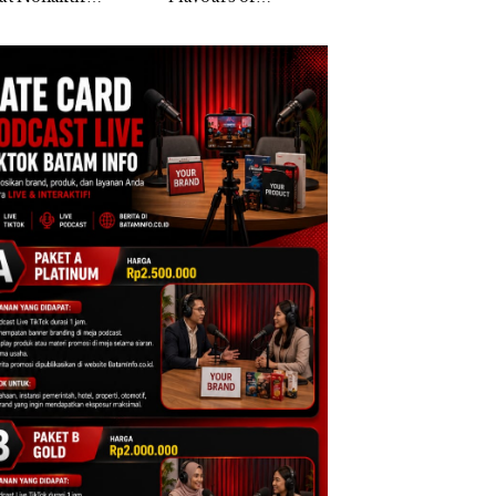
gai Tersangka
Nusantara” di Grand
Khusus Batam
upsi APBDes,
Mercure Batam
Tegaskan Perizina
ra Rugi Rp533
Centre
Ada di BP Batam