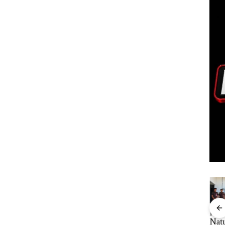
Bukan
“Double
Dua Orang
Keja
ukan
Pidana,
Winner”,
Diamankan
Nat