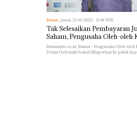
di Batam Cente
Batam
Jumat, 21/01/2022 - 11:48 WIB
Tak Selesaikan Pembayaran Ju
Saham, Pengusaha Oleh-oleh 
Batam Bakal Dilaporkan ke Pol
Bataminfo.co.id, Batam – Pengusaha Oleh-oleh
Denni Delyandri bakal dilaporkan ke pihak kep