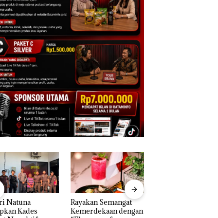
ri Natuna
Rayakan Semangat
‎Soal Pengerukan 
apkan Kades
Kemerdekaan dengan
McDermott