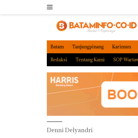
Langsung
ke
konten
Batam
Tanjungpinang
Karimun
Redaksi
Tentang Kami
SOP Warta
Denni Delyandri