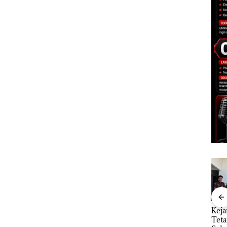
Polsek
“Double Winner”,
Dua Orang
Keja
tikan
Abimanyu Melesat
Diamankan Akibat
Tet