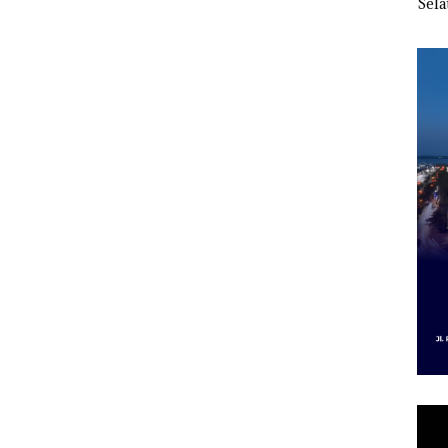
aporan
Kibarkan Merah Putih
Nekat Simpan Vape
Sela
anpa
Dua Kali di Thailand
Berisi Narkoba dalam
seba
gketa
Kulkas, Kapolsek:
Kor
Diedarkan dengan
Nega
Harga 2,5
Juta