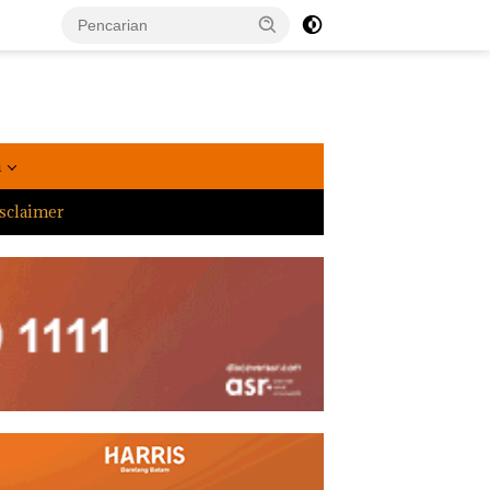
a
sclaimer