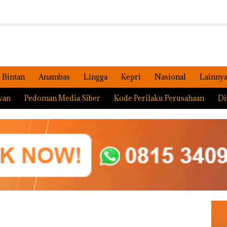
Bintan
Anambas
Lingga
Kepri
Nasional
Lainny
wan
Pedoman Media Siber
Kode Perilaku Perusahaan
Di