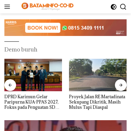
Langsung
ke
konten
Demo buruh
DPRD Karimun Gelar
Proyek Jalan RE Martadinata
Paripurna KUA-PPAS 2027,
Sekupang Dikritik, Masih
Fokus pada Penguatan SDM,
Mulus Tapi Diaspal
Infrastruktur, dan
Pertumbuhan Ekonomi