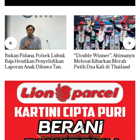
Bukan Pidana, Polsek Lubuk
“Double Winner”, Abimanyu
Baja Hentikan Penyelidikan
Melesat Kibarkan Merah
Laporan Anak Dibawa Tanpa
Putih Dua Kali di Thailand
Izin: Murni Sengketa Hak
Asuh!