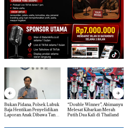
Bukan Pidana, Polsek Lubuk
“Double Winner”, Abimanyu
Baja Hentikan Penyelidikan
Melesat Kibarkan Merah
Laporan Anak Dibawa Tanpa
Putih Dua Kali di Thailand
Izin: Murni Sengketa Hak
Asuh!