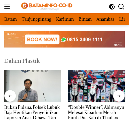
Langsung
ke
konten
Batam
Tanjungpinang
Karimun
Bintan
Anambas
Ling
Dalam Plastik
Bukan Pidana, Polsek Lubuk
“Double Winner”, Abimanyu
Baja Hentikan Penyelidikan
Melesat Kibarkan Merah
Laporan Anak Dibawa Tanpa
Putih Dua Kali di Thailand
Izin: Murni Sengketa Hak
Asuh!