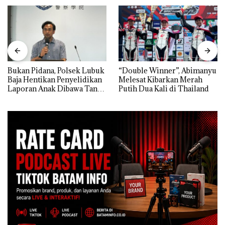
Bukan Pidana, Polsek Lubuk
“Double Winner”, Abimanyu
Baja Hentikan Penyelidikan
Melesat Kibarkan Merah
Laporan Anak Dibawa Tanpa
Putih Dua Kali di Thailand
Izin: Murni Sengketa Hak
Asuh!