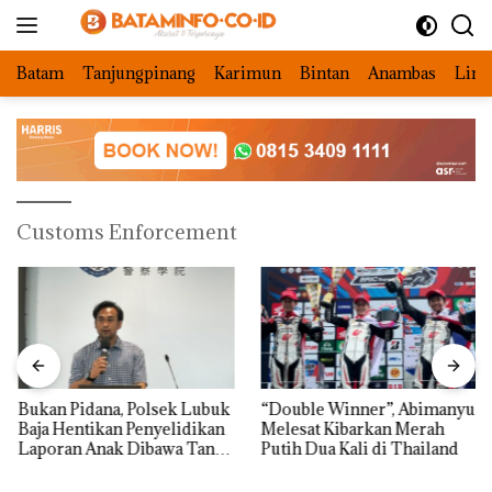
Langsung
ke
konten
Batam
Tanjungpinang
Karimun
Bintan
Anambas
Ling
Customs Enforcement
Bukan Pidana, Polsek Lubuk
“Double Winner”, Abimanyu
Baja Hentikan Penyelidikan
Melesat Kibarkan Merah
Laporan Anak Dibawa Tanpa
Putih Dua Kali di Thailand
Izin: Murni Sengketa Hak
Asuh!