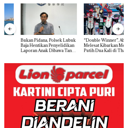
Bukan Pidana, Polsek Lubuk
“Double Winner”, Abimanyu
Baja Hentikan Penyelidikan
Melesat Kibarkan Merah
Laporan Anak Dibawa Tanpa
Putih Dua Kali di Thailand
Izin: Murni Sengketa Hak
Asuh!