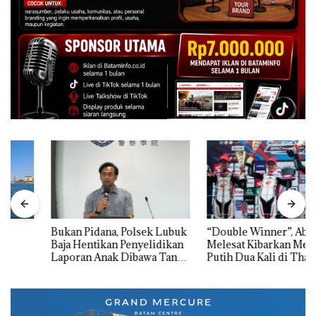
Bukan Pidana, Polsek Lubuk
“Double Winner”, Abimanyu
Baja Hentikan Penyelidikan
Melesat Kibarkan Merah
Laporan Anak Dibawa Tanpa
Putih Dua Kali di Thailand
Izin: Murni Sengketa Hak
Asuh!