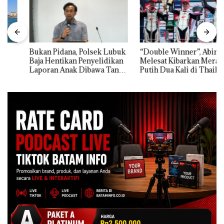
Bukan Pidana, Polsek Lubuk
“Double Winner”, Abimanyu
Baja Hentikan Penyelidikan
Melesat Kibarkan Merah
Laporan Anak Dibawa Tanpa
Putih Dua Kali di Thailand
Izin: Murni Sengketa Hak
Asuh!