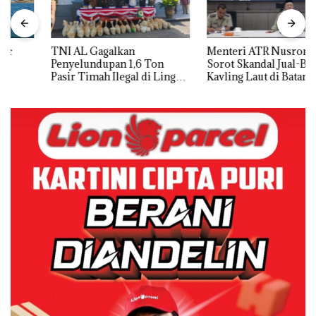
TNI AL Gagalkan
Menteri ATR Nusron Wahid
Penyelundupan 1,6 Ton
Sorot Skandal Jual-Beli
Pasir Timah Ilegal di Lingga,
Kavling Laut di Batam
Disembunyikan di Bawah
Kerambah untuk
Diselundupkan ke Malaysia