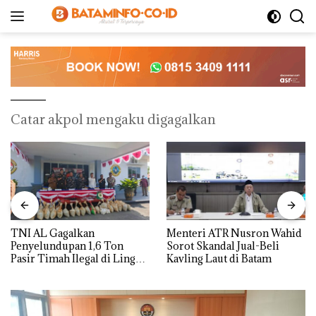
Langsung
ke
konten
Catar akpol mengaku digagalkan
TNI AL Gagalkan
Menteri ATR Nusron Wahid
Penyelundupan 1,6 Ton
Sorot Skandal Jual-Beli
Pasir Timah Ilegal di Lingga,
Kavling Laut di Batam
Disembunyikan di Bawah
Kerambah untuk
Diselundupkan ke Malaysia