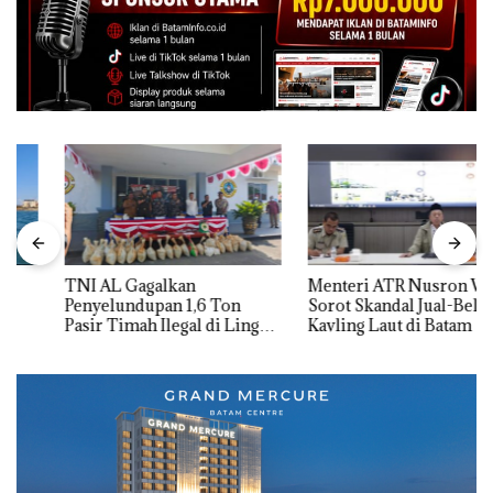
TNI AL Gagalkan
Menteri ATR Nusron Wahid
Penyelundupan 1,6 Ton
Sorot Skandal Jual-Beli
Pasir Timah Ilegal di Lingga,
Kavling Laut di Batam
Disembunyikan di Bawah
Kerambah untuk
Diselundupkan ke Malaysia