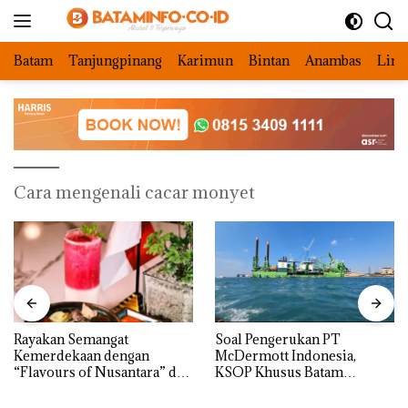
Langsung
ke
konten
Batam
Tanjungpinang
Karimun
Bintan
Anambas
Ling
Cara mengenali cacar monyet
Rayakan Semangat
‎Soal Pengerukan PT
Kemerdekaan dengan
McDermott Indonesia,
“Flavours of Nusantara” di
KSOP Khusus Batam
Grand Mercure Batam
Tegaskan Perizinan Ada di
Centre
BP Batam