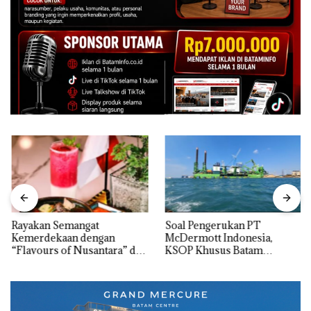
Rayakan Semangat
‎Soal Pengerukan PT
Kemerdekaan dengan
McDermott Indonesia,
“Flavours of Nusantara” di
KSOP Khusus Batam
Grand Mercure Batam
Tegaskan Perizinan Ada di
Centre
BP Batam