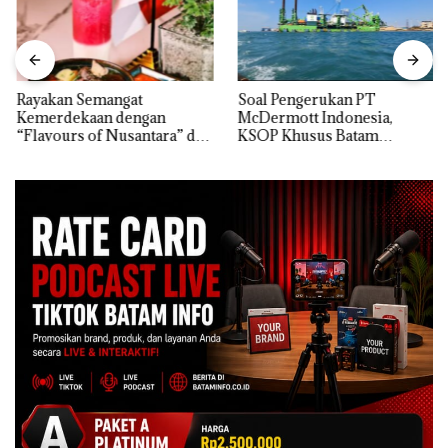
Rayakan Semangat
‎Soal Pengerukan PT
Kemerdekaan dengan
McDermott Indonesia,
“Flavours of Nusantara” di
KSOP Khusus Batam
Grand Mercure Batam
Tegaskan Perizinan Ada di
Centre
BP Batam