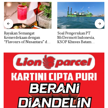
Rayakan Semangat
‎Soal Pengerukan PT
Kemerdekaan dengan
McDermott Indonesia,
“Flavours of Nusantara” di
KSOP Khusus Batam
Grand Mercure Batam
Tegaskan Perizinan Ada di
Centre
BP Batam