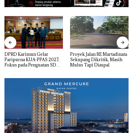
DPRD Karimun Gelar
Proyek Jalan RE Martadinata
Paripurna KUA-PPAS 2027,
Sekupang Dikritik, Masih
Fokus pada Penguatan SDM,
Mulus Tapi Diaspal
Infrastruktur, dan
Pertumbuhan Ekonomi