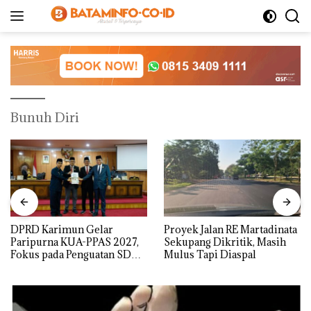
Langsung
ke
konten
Bunuh Diri
DPRD Karimun Gelar
Proyek Jalan RE Martadinata
Paripurna KUA-PPAS 2027,
Sekupang Dikritik, Masih
Fokus pada Penguatan SDM,
Mulus Tapi Diaspal
Infrastruktur, dan
Pertumbuhan Ekonomi