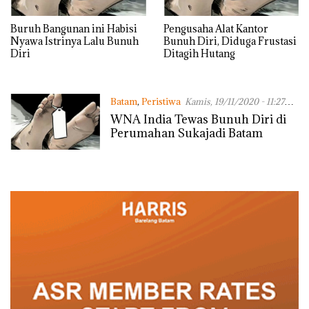
Buruh Bangunan ini Habisi
Pengusaha Alat Kantor
Nyawa Istrinya Lalu Bunuh
Bunuh Diri, Diduga Frustasi
Diri
Ditagih Hutang
Batam
,
Peristiwa
Kamis, 19/11/2020 - 11:27
WIB
WNA India Tewas Bunuh Diri di
Perumahan Sukajadi Batam