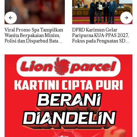
Viral Promo Spa Tampilkan
DPRD Karimun Gelar
Wanita Berpakaian Minim,
Paripurna KUA-PPAS 2027,
Polisi dan Disparbud Batam
Fokus pada Penguatan SDM,
Turun Tangan ‎
Infrastruktur, dan
Pertumbuhan Ekonomi