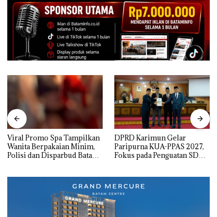
Viral Promo Spa Tampilkan
DPRD Karimun Gelar
Wanita Berpakaian Minim,
Paripurna KUA-PPAS 2027,
Polisi dan Disparbud Batam
Fokus pada Penguatan SDM,
Turun Tangan ‎
Infrastruktur, dan
Pertumbuhan Ekonomi