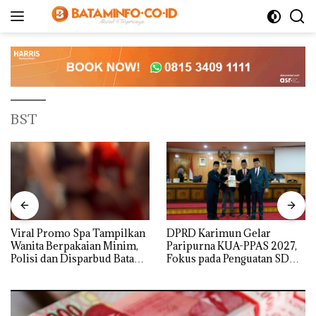
Langsung
ke
konten
BST
Viral Promo Spa Tampilkan
DPRD Karimun Gelar
Wanita Berpakaian Minim,
Paripurna KUA-PPAS 2027,
Polisi dan Disparbud Batam
Fokus pada Penguatan SDM,
Turun Tangan ‎
Infrastruktur, dan
Pertumbuhan Ekonomi