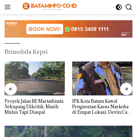
Langsung
ke
konten
Brimobda Kepri
Proyek Jalan RE Martadinata
IPK Kota Batam Kawal
Sekupang Dikritik, Masih
Pengusutan Kasus Narkoba
Mulus Tapi Diaspal
di Empat Lokasi, Devin:Cari
dan Usut tuntas Siapa Aktor
Utamanya