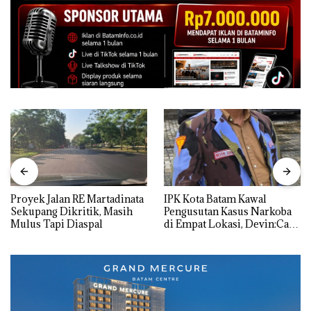
Proyek Jalan RE Martadinata
IPK Kota Batam Kawal
Sekupang Dikritik, Masih
Pengusutan Kasus Narkoba
Mulus Tapi Diaspal
di Empat Lokasi, Devin:Cari
dan Usut tuntas Siapa Aktor
Utamanya