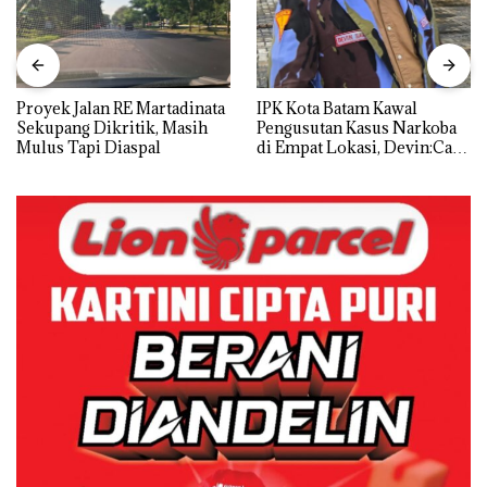
Proyek Jalan RE Martadinata
IPK Kota Batam Kawal
Sekupang Dikritik, Masih
Pengusutan Kasus Narkoba
Mulus Tapi Diaspal
di Empat Lokasi, Devin:Cari
dan Usut tuntas Siapa Aktor
Utamanya