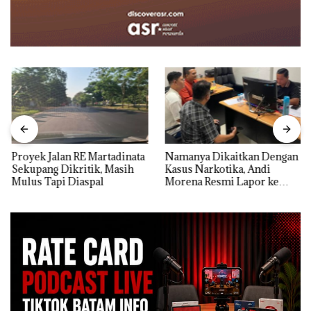
Proyek Jalan RE Martadinata
Namanya Dikaitkan Dengan
Sekupang Dikritik, Masih
Kasus Narkotika, Andi
Mulus Tapi Diaspal
Morena Resmi Lapor ke
Polda Kepri