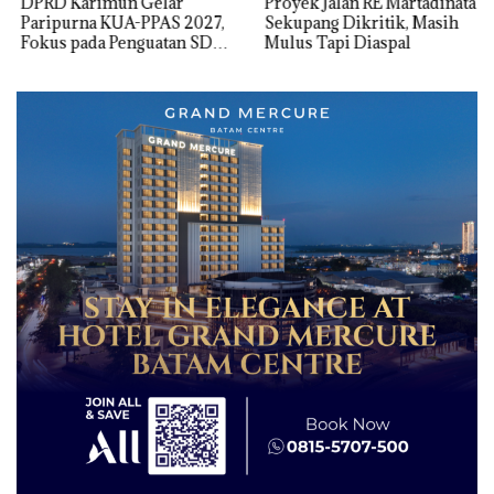
DPRD Karimun Gelar
Proyek Jalan RE Martadinata
Paripurna KUA-PPAS 2027,
Sekupang Dikritik, Masih
Fokus pada Penguatan SDM,
Mulus Tapi Diaspal
Infrastruktur, dan
Pertumbuhan Ekonomi