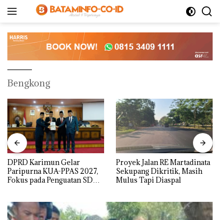
Langsung
ke
konten
Bengkong
DPRD Karimun Gelar
Proyek Jalan RE Martadinata
Paripurna KUA-PPAS 2027,
Sekupang Dikritik, Masih
Fokus pada Penguatan SDM,
Mulus Tapi Diaspal
Infrastruktur, dan
Pertumbuhan Ekonomi