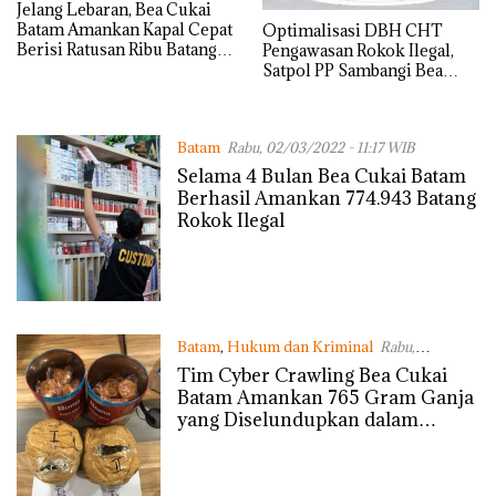
Jelang Lebaran, Bea Cukai
Batam Amankan Kapal Cepat
Optimalisasi DBH CHT
Berisi Ratusan Ribu Batang
Pengawasan Rokok Ilegal,
Rokok Ilegal
Satpol PP Sambangi Bea
Cukai Batam
Batam
Rabu, 02/03/2022 - 11:17 WIB
Selama 4 Bulan Bea Cukai Batam
Berhasil Amankan 774.943 Batang
Rokok Ilegal
Batam
,
Hukum dan Kriminal
Rabu,
23/02/2022 - 17:09 WIB
Tim Cyber Crawling Bea Cukai
Batam Amankan 765 Gram Ganja
yang Diselundupkan dalam
Kaleng Makanan