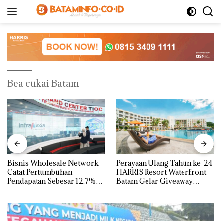
Langsung
ke
konten
Bea cukai Batam
Bisnis Wholesale Network
Perayaan Ulang Tahun ke-24
Catat Pertumbuhan
HARRIS Resort Waterfront
Pendapatan Sebesar 12,7%
Batam Gelar Giveaway
Secara Tahunan
Spesial dan Diskon
Menginap 24%