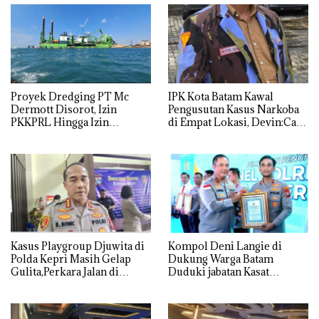
Proyek Dredging PT Mc
IPK Kota Batam Kawal
Dermott Disorot, Izin
Pengusutan Kasus Narkoba
PKKPRL Hingga Izin
di Empat Lokasi, Devin:Cari
Lingkungan Dipertanyakan
dan Usut tuntas Siapa Aktor
Utamanya
Kasus Playgroup Djuwita di
Kompol Deni Langie di
Polda Kepri Masih Gelap
Dukung Warga Batam
Gulita,Perkara Jalan di
Duduki jabatan Kasat
Tempat
Reskrim Polresta Barelang