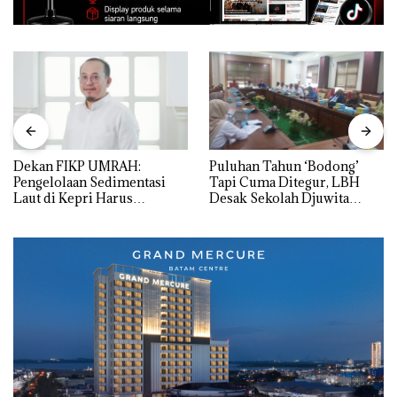
Dekan FIKP UMRAH:
Puluhan Tahun ‘Bodong’
Pengelolaan Sedimentasi
Tapi Cuma Ditegur, LBH
Laut di Kepri Harus
Desak Sekolah Djuwita
Dibuktikan Secara Ilmiah,
Batam Segera Ditutup!
Jangan Sampai Bertentangan
dengan Konservasi