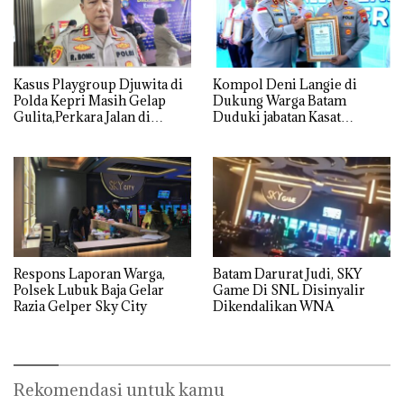
Kasus Playgroup Djuwita di
Kompol Deni Langie di
Polda Kepri Masih Gelap
Dukung Warga Batam
Gulita,Perkara Jalan di
Duduki jabatan Kasat
Tempat
Reskrim Polresta Barelang
Respons Laporan Warga,
Batam Darurat Judi, SKY
Polsek Lubuk Baja Gelar
Game Di SNL Disinyalir
Razia Gelper Sky City
Dikendalikan WNA
Rekomendasi untuk kamu