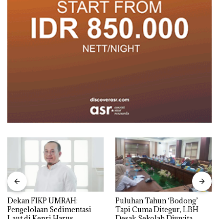
Dekan FIKP UMRAH:
Puluhan Tahun ‘Bodong’
Pengelolaan Sedimentasi
Tapi Cuma Ditegur, LBH
Laut di Kepri Harus
Desak Sekolah Djuwita