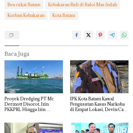
Bea cukai Batam
Kebakaran Ruli di Baloi Mas Indah
Korban Kebakaran
Kota Batam
Baca Juga
Proyek Dredging PT Mc
IPK Kota Batam Kawal
Dermott Disorot, Izin
Pengusutan Kasus Narkoba
PKKPRL Hingga Izin
di Empat Lokasi, Devin:Cari
Lingkungan Dipertanyakan
dan Usut tuntas Siapa Aktor
Utamanya