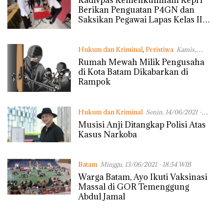
Berikan Penguatan P4GN dan
Saksikan Pegawai Lapas Kelas IIA
Tanjungpinang Tandatangani
Komitmen Bersama
Hukum dan Kriminal
,
Peristiwa
Kamis,
17/06/2021 - 18:13 WIB
Rumah Mewah Milik Pengusaha
di Kota Batam Dikabarkan di
Rampok
Hukum dan Kriminal
Senin, 14/06/2021 -
05:44 WIB
Musisi Anji Ditangkap Polisi Atas
Kasus Narkoba
Batam
Minggu, 13/06/2021 - 18:54 WIB
Warga Batam, Ayo Ikuti Vaksinasi
Massal di GOR Temenggung
Abdul Jamal