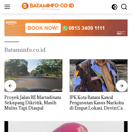
Langsung
ke
konten
Bataminfo.co.id
Proyek Jalan RE Martadinata
IPK Kota Batam Kawal
Sekupang Dikritik, Masih
Pengusutan Kasus Narkoba
Mulus Tapi Diaspal
di Empat Lokasi, Devin:Cari
dan Usut tuntas Siapa Aktor
Utamanya