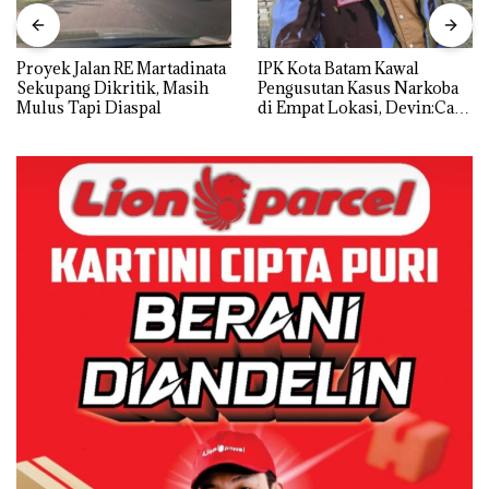
Proyek Jalan RE Martadinata
IPK Kota Batam Kawal
Sekupang Dikritik, Masih
Pengusutan Kasus Narkoba
Mulus Tapi Diaspal
di Empat Lokasi, Devin:Cari
dan Usut tuntas Siapa Aktor
Utamanya