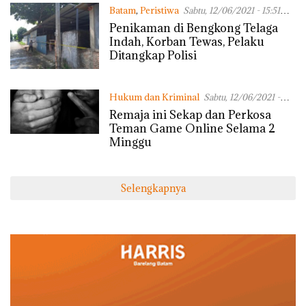
Batam
,
Peristiwa
Sabtu, 12/06/2021 - 15:51
WIB
Penikaman di Bengkong Telaga
Indah, Korban Tewas, Pelaku
Ditangkap Polisi
Hukum dan Kriminal
Sabtu, 12/06/2021 -
07:23 WIB
Remaja ini Sekap dan Perkosa
Teman Game Online Selama 2
Minggu
Selengkapnya