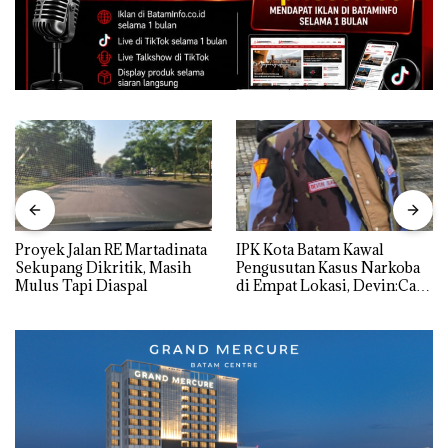
Proyek Jalan RE Martadinata
IPK Kota Batam Kawal
Sekupang Dikritik, Masih
Pengusutan Kasus Narkoba
Mulus Tapi Diaspal
di Empat Lokasi, Devin:Cari
dan Usut tuntas Siapa Aktor
Utamanya