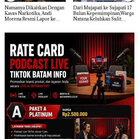
Namanya Dikaitkan Dengan
Dari Mujapati ke Sujapati 17
Kasus Narkotika, Andi
Bulan Kepemimpinan,Warga
Morena Resmi Lapor ke
Natuna Keluhkan Sulit
Polda Kepri
Temui Bupati