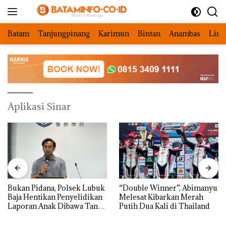
Langsung
ke
konten
Batam
Tanjungpinang
Karimun
Bintan
Anambas
Ling
Aplikasi Sinar
Bukan Pidana, Polsek Lubuk
“Double Winner”, Abimanyu
Baja Hentikan Penyelidikan
Melesat Kibarkan Merah
Laporan Anak Dibawa Tanpa
Putih Dua Kali di Thailand
Izin: Murni Sengketa Hak
Asuh!