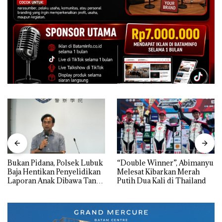
Bukan Pidana, Polsek Lubuk
“Double Winner”, Abimanyu
Baja Hentikan Penyelidikan
Melesat Kibarkan Merah
Laporan Anak Dibawa Tanpa
Putih Dua Kali di Thailand
Izin: Murni Sengketa Hak
Asuh!