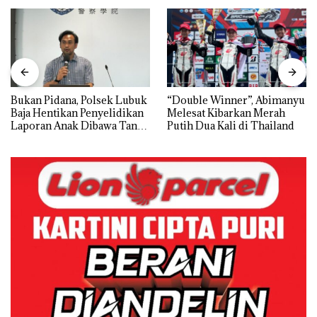
Bukan Pidana, Polsek Lubuk
“Double Winner”, Abimanyu
Baja Hentikan Penyelidikan
Melesat Kibarkan Merah
Laporan Anak Dibawa Tanpa
Putih Dua Kali di Thailand
Izin: Murni Sengketa Hak
Asuh!