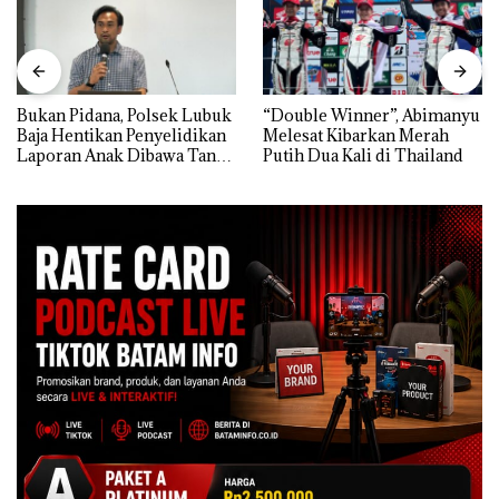
Bukan Pidana, Polsek Lubuk
“Double Winner”, Abimanyu
Baja Hentikan Penyelidikan
Melesat Kibarkan Merah
Laporan Anak Dibawa Tanpa
Putih Dua Kali di Thailand
Izin: Murni Sengketa Hak
Asuh!