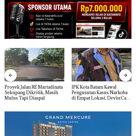
Proyek Jalan RE Martadinata
IPK Kota Batam Kawal
Sekupang Dikritik, Masih
Pengusutan Kasus Narkoba
Mulus Tapi Diaspal
di Empat Lokasi, Devin:Cari
dan Usut tuntas Siapa Aktor
Utamanya