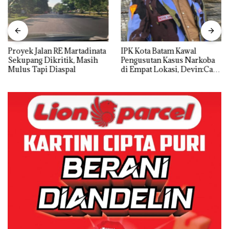
Proyek Jalan RE Martadinata
IPK Kota Batam Kawal
Sekupang Dikritik, Masih
Pengusutan Kasus Narkoba
Mulus Tapi Diaspal
di Empat Lokasi, Devin:Cari
dan Usut tuntas Siapa Aktor
Utamanya