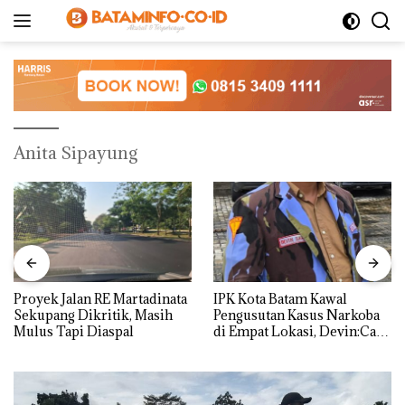
Langsung
ke
konten
Anita Sipayung
Proyek Jalan RE Martadinata
IPK Kota Batam Kawal
Sekupang Dikritik, Masih
Pengusutan Kasus Narkoba
Mulus Tapi Diaspal
di Empat Lokasi, Devin:Cari
dan Usut tuntas Siapa Aktor
Utamanya