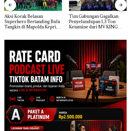
Aksi Kocak Belasan
Tim Gabungan Gagalkan
Superhero Bertanding Bulu
Penyelundupan 1,3 Ton
Tangkis di Mapolda Kepri,
Ketamine dari MV KING
Sambut HUT RI Ke-81