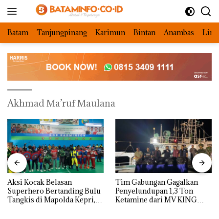
Langsung
ke
konten
Batam
Tanjungpinang
Karimun
Bintan
Anambas
Ling
Akhmad Ma’ruf Maulana
Aksi Kocak Belasan
Tim Gabungan Gagalkan
Superhero Bertanding Bulu
Penyelundupan 1,3 Ton
Tangkis di Mapolda Kepri,
Ketamine dari MV KING
Sambut HUT RI Ke-81