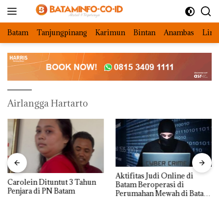
Langsung
ke
konten
Batam
Tanjungpinang
Karimun
Bintan
Anambas
Ling
Airlangga Hartarto
Aktifitas Judi Online di
Carolein Dituntut 3 Tahun
Batam Beroperasi di
Penjara di PN Batam
Perumahan Mewah di Batam
Center