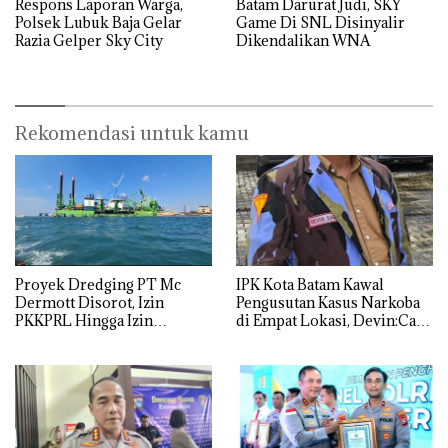
Respons Laporan Warga,
Batam Darurat Judi, SKY
Polsek Lubuk Baja Gelar
Game Di SNL Disinyalir
Razia Gelper Sky City
Dikendalikan WNA
Rekomendasi untuk kamu
Proyek Dredging PT Mc
IPK Kota Batam Kawal
Dermott Disorot, Izin
Pengusutan Kasus Narkoba
PKKPRL Hingga Izin
di Empat Lokasi, Devin:Cari
Lingkungan Dipertanyakan
dan Usut tuntas Siapa Aktor
Utamanya