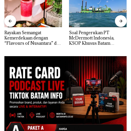
Rayakan Semangat
‎Soal Pengerukan PT
Kemerdekaan dengan
McDermott Indonesia,
“Flavours of Nusantara” di
KSOP Khusus Batam
Grand Mercure Batam
Tegaskan Perizinan Ada di
Centre
BP Batam