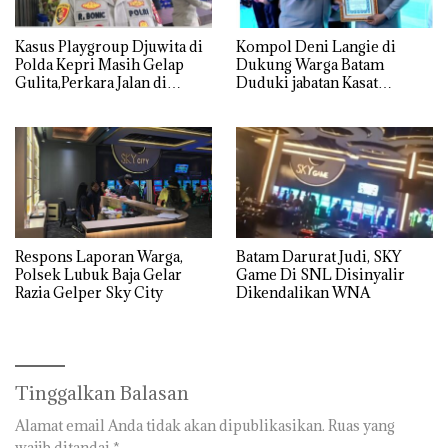
Kasus Playgroup Djuwita di
Kompol Deni Langie di
Polda Kepri Masih Gelap
Dukung Warga Batam
Gulita,Perkara Jalan di
Duduki jabatan Kasat
Tempat
Reskrim Polresta Barelang
Respons Laporan Warga,
Batam Darurat Judi, SKY
Polsek Lubuk Baja Gelar
Game Di SNL Disinyalir
Razia Gelper Sky City
Dikendalikan WNA
Tinggalkan Balasan
Alamat email Anda tidak akan dipublikasikan.
Ruas yang
wajib ditandai
*