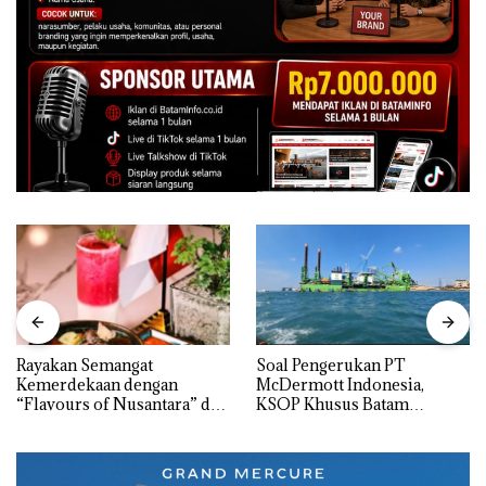
Rayakan Semangat
‎Soal Pengerukan PT
Kemerdekaan dengan
McDermott Indonesia,
“Flavours of Nusantara” di
KSOP Khusus Batam
Grand Mercure Batam
Tegaskan Perizinan Ada di
Centre
BP Batam