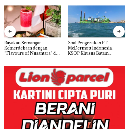
Rayakan Semangat
‎Soal Pengerukan PT
Kemerdekaan dengan
McDermott Indonesia,
“Flavours of Nusantara” di
KSOP Khusus Batam
Grand Mercure Batam
Tegaskan Perizinan Ada di
Centre
BP Batam