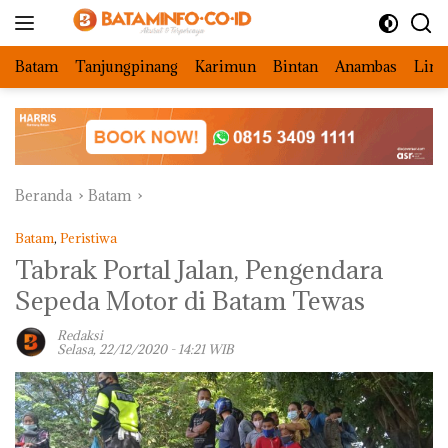
Langsung
ke
konten
Batam
Tanjungpinang
Karimun
Bintan
Anambas
Ling
Beranda
Batam
Batam
,
Peristiwa
Tabrak Portal Jalan, Pengendara
Sepeda Motor di Batam Tewas
Redaksi
Selasa, 22/12/2020 - 14:21 WIB