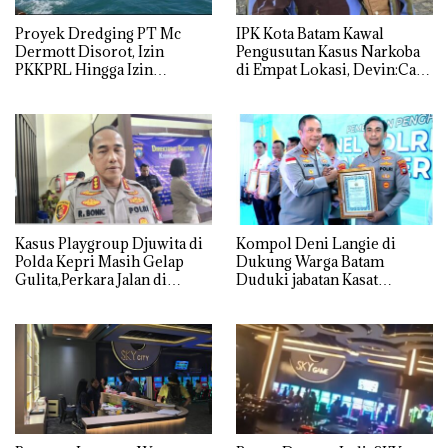
Proyek Dredging PT Mc
IPK Kota Batam Kawal
Dermott Disorot, Izin
Pengusutan Kasus Narkoba
PKKPRL Hingga Izin
di Empat Lokasi, Devin:Cari
Lingkungan Dipertanyakan
dan Usut tuntas Siapa Aktor
Utamanya
Kasus Playgroup Djuwita di
Kompol Deni Langie di
Polda Kepri Masih Gelap
Dukung Warga Batam
Gulita,Perkara Jalan di
Duduki jabatan Kasat
Tempat
Reskrim Polresta Barelang