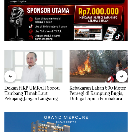
Dekan FIKP UMRAH Soroti
Kebakaran Lahan 600 Meter
Tambang Timah Laut
Persegi di Kampung Bugis,
Pekajang: Jangan Langsung
Diduga Dipicu Pembakaran
Bicara Kerugian, Buktikan
Sampah
Dulu Kerusakan
Lingkungannya