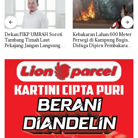
Dekan FIKP UMRAH Soroti
Kebakaran Lahan 600 Meter
Tambang Timah Laut
Persegi di Kampung Bugis,
Pekajang: Jangan Langsung
Diduga Dipicu Pembakaran
Bicara Kerugian, Buktikan
Sampah
Dulu Kerusakan
Lingkungannya