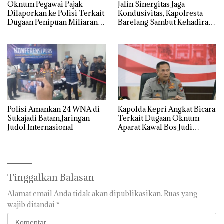
Oknum Pegawai Pajak
Jalin Sinergitas Jaga
Dilaporkan ke Polisi Terkait
Kondusivitas, Kapolresta
Dugaan Penipuan Miliaran
Barelang Sambut Kehadiran
Rupiah
Tokoh Pemuda Indonesia
Timur
Polisi Amankan 24 WNA di
‎Kapolda Kepri Angkat Bicara
Sukajadi Batam,Jaringan
Terkait Dugaan Oknum
Judol Internasional
Aparat Kawal Bos Judi
Online di Batam
Tinggalkan Balasan
Alamat email Anda tidak akan dipublikasikan.
Ruas yang
wajib ditandai
*