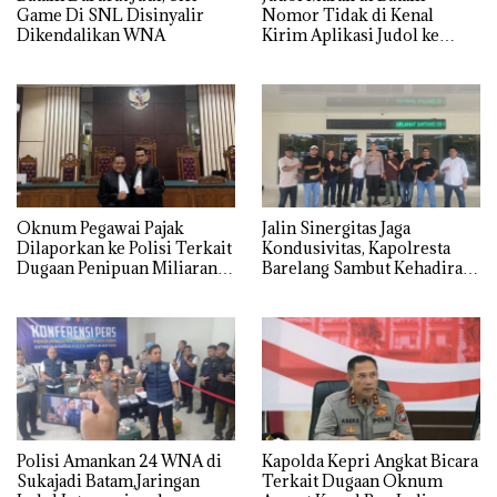
Game Di SNL Disinyalir
Nomor Tidak di Kenal
Dikendalikan WNA
Kirim Aplikasi Judol ke
Whatsapp Warga Batam
Oknum Pegawai Pajak
Jalin Sinergitas Jaga
Dilaporkan ke Polisi Terkait
Kondusivitas, Kapolresta
Dugaan Penipuan Miliaran
Barelang Sambut Kehadiran
Rupiah
Tokoh Pemuda Indonesia
Timur
Polisi Amankan 24 WNA di
‎Kapolda Kepri Angkat Bicara
Sukajadi Batam,Jaringan
Terkait Dugaan Oknum