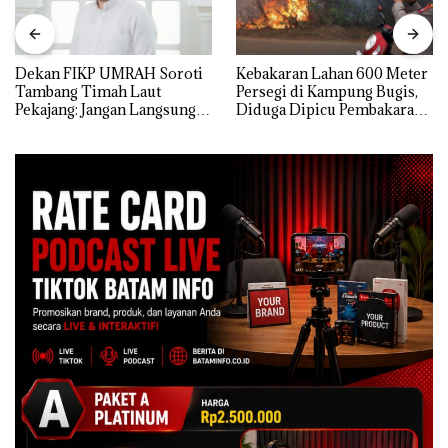
Dekan FIKP UMRAH Soroti
Kebakaran Lahan 600 Meter
Tambang Timah Laut
Persegi di Kampung Bugis,
Pekajang: Jangan Langsung
Diduga Dipicu Pembakaran
Bicara Kerugian, Buktikan
Sampah
Dulu Kerusakan
Lingkungannya