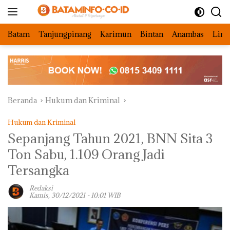
Langsung
ke
konten
Batam
Tanjungpinang
Karimun
Bintan
Anambas
Ling
Beranda
Hukum dan Kriminal
Hukum dan Kriminal
Sepanjang Tahun 2021, BNN Sita 3
Ton Sabu, 1.109 Orang Jadi
Tersangka
Redaksi
Kamis, 30/12/2021 - 10:01 WIB