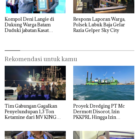
Kompol Deni Langie di
Respons Laporan Warga,
Dukung Warga Batam
Polsek Lubuk Baja Gelar
Duduki jabatan Kasat
Razia Gelper Sky City
Reskrim Polresta Barelang
Rekomendasi untuk kamu
Tim Gabungan Gagalkan
Proyek Dredging PT Mc
Penyelundupan 1,3 Ton
Dermott Disorot, Izin
Ketamine dari MV KING
PKKPRL Hingga Izin
Lingkungan Dipertanyakan