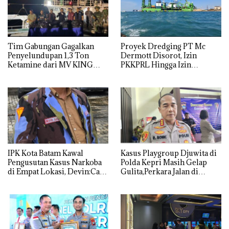
Tim Gabungan Gagalkan
Proyek Dredging PT Mc
Penyelundupan 1,3 Ton
Dermott Disorot, Izin
Ketamine dari MV KING
PKKPRL Hingga Izin
Lingkungan Dipertanyakan
IPK Kota Batam Kawal
Kasus Playgroup Djuwita di
Pengusutan Kasus Narkoba
Polda Kepri Masih Gelap
di Empat Lokasi, Devin:Cari
Gulita,Perkara Jalan di
dan Usut tuntas Siapa Aktor
Tempat
Utamanya