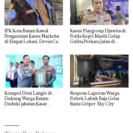
IPK Kota Batam Kawal
Kasus Playgroup Djuwita di
Pengusutan Kasus Narkoba
Polda Kepri Masih Gelap
di Empat Lokasi, Devin:Cari
Gulita,Perkara Jalan di
dan Usut tuntas Siapa Aktor
Tempat
Utamanya
Kompol Deni Langie di
Respons Laporan Warga,
Dukung Warga Batam
Polsek Lubuk Baja Gelar
Duduki jabatan Kasat
Razia Gelper Sky City
Reskrim Polresta Barelang