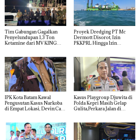
Tim Gabungan Gagalkan
Proyek Dredging PT Mc
Penyelundupan 1,3 Ton
Dermott Disorot, Izin
Ketamine dari MV KING
PKKPRL Hingga Izin
Lingkungan Dipertanyakan
IPK Kota Batam Kawal
Kasus Playgroup Djuwita di
Pengusutan Kasus Narkoba
Polda Kepri Masih Gelap
di Empat Lokasi, Devin:Cari
Gulita,Perkara Jalan di
dan Usut tuntas Siapa Aktor
Tempat
Utamanya