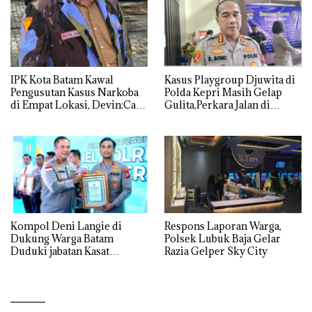
IPK Kota Batam Kawal
Kasus Playgroup Djuwita di
Pengusutan Kasus Narkoba
Polda Kepri Masih Gelap
di Empat Lokasi, Devin:Cari
Gulita,Perkara Jalan di
dan Usut tuntas Siapa Aktor
Tempat
Utamanya
Kompol Deni Langie di
Respons Laporan Warga,
Dukung Warga Batam
Polsek Lubuk Baja Gelar
Duduki jabatan Kasat
Razia Gelper Sky City
Reskrim Polresta Barelang