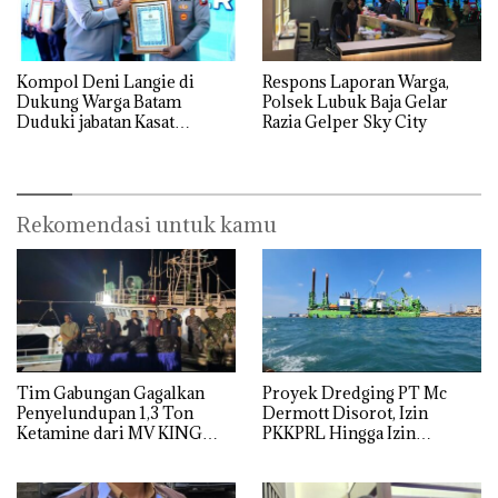
Kompol Deni Langie di
Respons Laporan Warga,
Dukung Warga Batam
Polsek Lubuk Baja Gelar
Duduki jabatan Kasat
Razia Gelper Sky City
Reskrim Polresta Barelang
Rekomendasi untuk kamu
Tim Gabungan Gagalkan
Proyek Dredging PT Mc
Penyelundupan 1,3 Ton
Dermott Disorot, Izin
Ketamine dari MV KING
PKKPRL Hingga Izin
Lingkungan Dipertanyakan