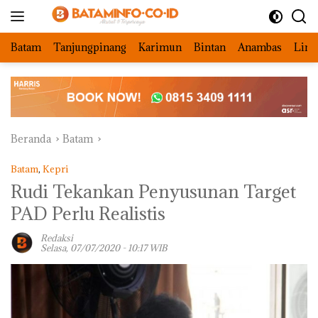
Langsung
ke
konten
Batam
Tanjungpinang
Karimun
Bintan
Anambas
Ling
Beranda
Batam
Batam
,
Kepri
Rudi Tekankan Penyusunan Target
PAD Perlu Realistis
Redaksi
Selasa, 07/07/2020 - 10:17 WIB