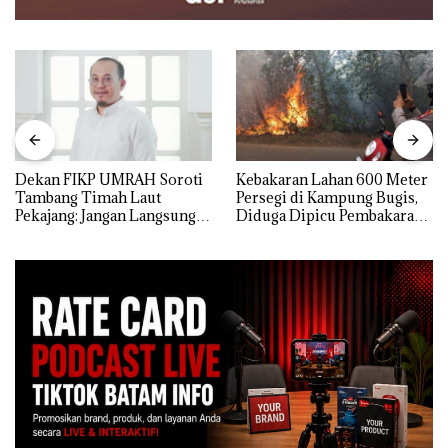
Dekan FIKP UMRAH Soroti
Kebakaran Lahan 600 Meter
Tambang Timah Laut
Persegi di Kampung Bugis,
Pekajang: Jangan Langsung
Diduga Dipicu Pembakaran
Bicara Kerugian, Buktikan
Sampah
Dulu Kerusakan
Lingkungannya