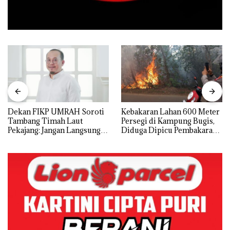
Dekan FIKP UMRAH Soroti
Kebakaran Lahan 600 Meter
Tambang Timah Laut
Persegi di Kampung Bugis,
Pekajang: Jangan Langsung
Diduga Dipicu Pembakaran
Bicara Kerugian, Buktikan
Sampah
Dulu Kerusakan
Lingkungannya