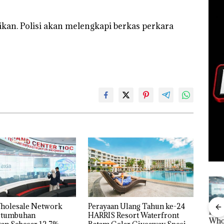
ikan. Polisi akan melengkapi berkas perkara
Wholesale Network
Perayaan Ulang Tahun ke-24
Aktifitas Judi
in
Proyek
Puluhan
Bisn
ertumbuhan
HARRIS Resort Waterfront
Online di
t 3
Dredging PT
Tahun
Who