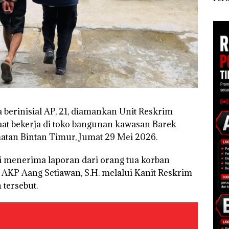
EBITDA, dan Laba
Sekolah Djuwita
Pend
Bersih Normalisasi
Batam Segera
12,7
Telkom Tumbuh Kuat
Ditutup!
Tah
di Paruh Pertama
2026
a berinisial AP, 21, diamankan Unit Reskrim
saat bekerja di toko bangunan kawasan Barek
atan Bintan Timur, Jumat 29 Mei 2026.
i menerima laporan dari orang tua korban
 AKP Aang Setiawan, S.H. melalui Kanit Reskrim
tersebut.