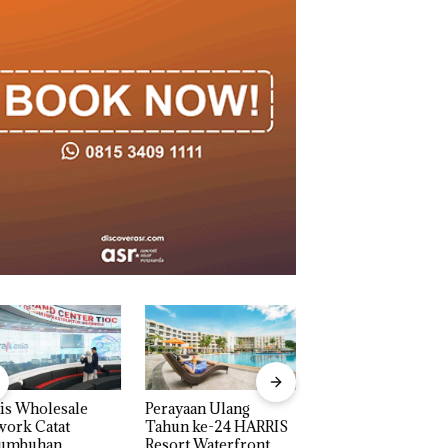
is Wholesale
Perayaan Ulang
Carolein Dituntut 
work Catat
Tahun ke-24 HARRIS
Tahun Penjara di 
tumbuhan
Resort Waterfront
Batam