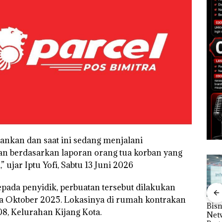
ankan dan saat ini sedang menjalani
an berdasarkan laporan orang tua korban yang
” ujar Iptu Yofi, Sabtu 13 Juni 2026
pada penyidik, perbuatan tersebut dilakukan
ga Oktober 2025. Lokasinya di rumah kontrakan
nline
Proyek Dredging PT
Puluhan Tahun
Bisn
erasi
8, Kelurahan Kijang Kota.
Mc Dermott Disorot,
‘Bodong’ Tapi Cuma
Net
Mewah