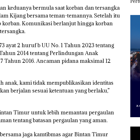
Izin PKKPRL Hingga
Ditegur, LBH Desak
Per
r
Izin Lingkungan
Sekolah Djuwita
Pend
lan keduanya bermula saat korban dan tersangka
Dipertanyakan
Batam Segera
12,7
am Kijang bersama teman-temannya. Setelah itu
Ditutup!
Tah
korban. Komunikasi berlanjut hingga korban
 tersangka.
473 ayat 2 huruf b UU No. 1 Tahun 2023 tentang
5 Tahun 2014 tentang Perlindungan Anak
17 Tahun 2016. Ancaman pidana maksimal 12
 anak, kami tidak mempublikasikan identitas
kan berjalan sesuai ketentuan yang berlaku,”
 Bintan Timur untuk lebih memantau pergaulan
an tentang batasan pergaulan yang aman.
i bersama jaga kamtibmas agar Bintan Timur