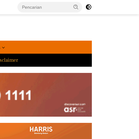
a
sclaimer