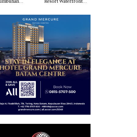
tumbuhan
Resort Waterfront
Batam
apatan Sebesar
Batam Gelar
% Secara
Giveaway Spesial dan
unan
Diskon Menginap
24%