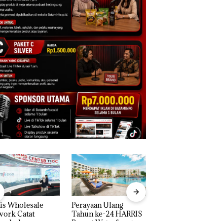
is Wholesale
Perayaan Ulang
Carolein Dituntut 
work Catat
Tahun ke-24 HARRIS
Tahun Penjara di 