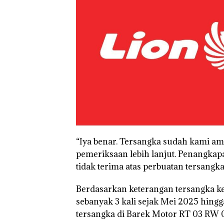
“Iya benar. Tersangka sudah kami am
pemeriksaan lebih lanjut. Penangkap
tidak terima atas perbuatan tersangka,
Berdasarkan keterangan tersangka ke
sebanyak 3 kali sejak Mei 2025 hing
Aktifitas Judi O
di Batam Berop
tersangka di Barek Motor RT 03 RW 0
di Perumahan 