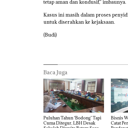
tetap aman dan kondusif,” imbaunya.
Kasus ini masih dalam proses penyid
untuk diserahkan ke kejaksaan.
(Budi)
Baca Juga
Puluhan Tahun ‘Bodong’ Tapi
Bisnis 
Bisnis
Perayaan
Carole
Cuma Ditegur, LBH Desak
Catat P
Wholesale
Ulang Tahun
Dituntu