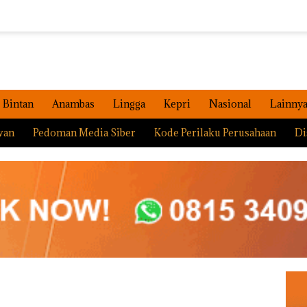
Bintan
Anambas
Lingga
Kepri
Nasional
Lainny
wan
Pedoman Media Siber
Kode Perilaku Perusahaan
Di