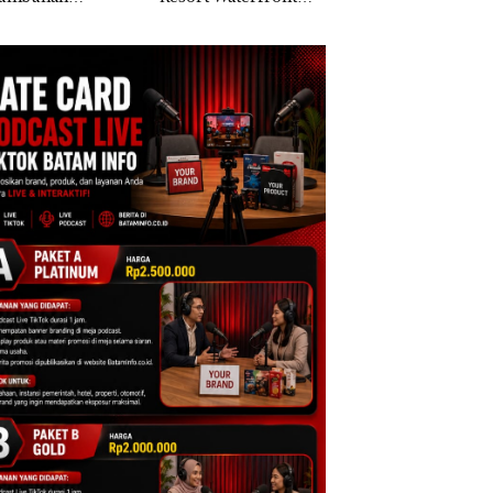
apatan Sebesar
Batam Gelar
% Secara
Giveaway Spesial dan
unan
Diskon Menginap
24%