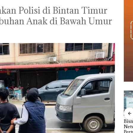
kan Polisi di Bintan Timur
tubuhan Anak di Bawah Umur
bil
Akselerasi
Puluhan Tahun
Bisn
r di
Transformasi TLKM
‘Bodong’ Tapi Cuma
Net
30: Pendapatan,
Ditegur, LBH Desak
Per