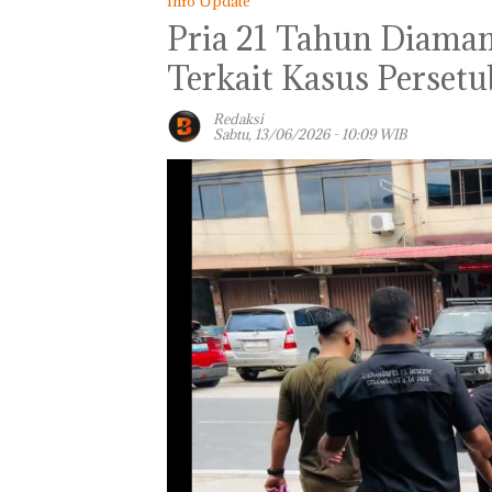
Info Update
Pria 21 Tahun Diaman
Terkait Kasus Perse
Redaksi
Sabtu, 13/06/2026 - 10:09 WIB
Macet Parah, Mo
Terobos Trotoa
Kawasan Tiban