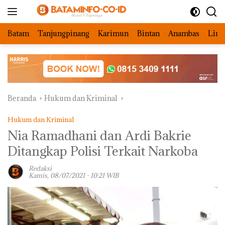
Langsung
ke
konten
Batam
Tanjungpinang
Karimun
Bintan
Anambas
Ling
Beranda
Hukum dan Kriminal
Hukum dan Kriminal
Nia Ramadhani dan Ardi Bakrie
Ditangkap Polisi Terkait Narkoba
Redaksi
Kamis, 08/07/2021 - 10:21 WIB