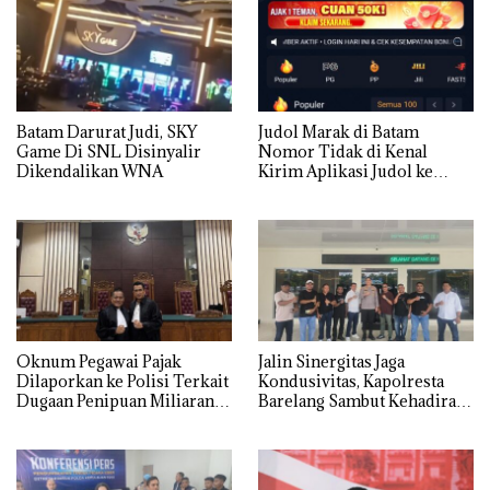
Batam Darurat Judi, SKY
Judol Marak di Batam
Game Di SNL Disinyalir
Nomor Tidak di Kenal
Dikendalikan WNA
Kirim Aplikasi Judol ke
Whatsapp Warga Batam
Oknum Pegawai Pajak
Jalin Sinergitas Jaga
Dilaporkan ke Polisi Terkait
Kondusivitas, Kapolresta
Dugaan Penipuan Miliaran
Barelang Sambut Kehadiran
Rupiah
Tokoh Pemuda Indonesia
Timur