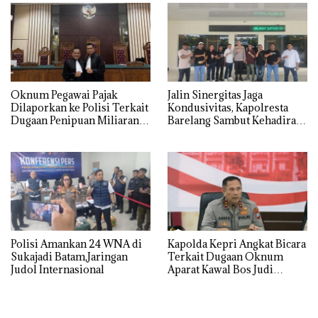
Oknum Pegawai Pajak
Jalin Sinergitas Jaga
Dilaporkan ke Polisi Terkait
Kondusivitas, Kapolresta
Dugaan Penipuan Miliaran
Barelang Sambut Kehadiran
Rupiah
Tokoh Pemuda Indonesia
Timur
Polisi Amankan 24 WNA di
‎Kapolda Kepri Angkat Bicara
Sukajadi Batam,Jaringan
Terkait Dugaan Oknum
Judol Internasional
Aparat Kawal Bos Judi
Online di Batam