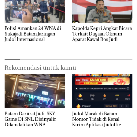
Polisi Amankan 24 WNA di
‎Kapolda Kepri Angkat Bicara
Sukajadi Batam,Jaringan
Terkait Dugaan Oknum
Judol Internasional
Aparat Kawal Bos Judi
Online di Batam
Rekomendasi untuk kamu
Batam Darurat Judi, SKY
Judol Marak di Batam
Game Di SNL Disinyalir
Nomor Tidak di Kenal
Dikendalikan WNA
Kirim Aplikasi Judol ke
Whatsapp Warga Batam