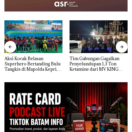
Aksi Kocak Belasan
Tim Gabungan Gagalkan
Superhero Bertanding Bulu
Penyelundupan 1,3 Ton
Tangkis di Mapolda Kepri,
Ketamine dari MV KING
Sambut HUT RI Ke-81