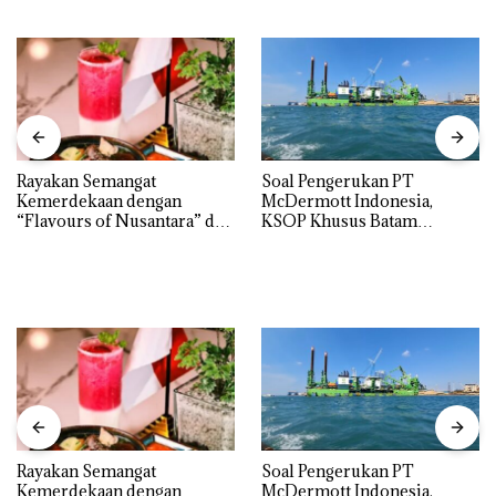
Rayakan Semangat
‎Soal Pengerukan PT
Kemerdekaan dengan
McDermott Indonesia,
“Flavours of Nusantara” di
KSOP Khusus Batam
Grand Mercure Batam
Tegaskan Perizinan Ada di
Centre
BP Batam
Rayakan Semangat
‎Soal Pengerukan PT
Kemerdekaan dengan
McDermott Indonesia,