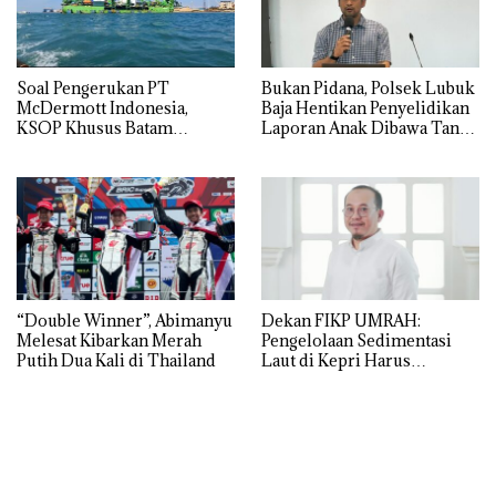
‎Soal Pengerukan PT
Bukan Pidana, Polsek Lubuk
McDermott Indonesia,
Baja Hentikan Penyelidikan
KSOP Khusus Batam
Laporan Anak Dibawa Tanpa
Tegaskan Perizinan Ada di
Izin: Murni Sengketa Hak
BP Batam
Asuh!
“Double Winner”, Abimanyu
Dekan FIKP UMRAH:
Melesat Kibarkan Merah
Pengelolaan Sedimentasi
Putih Dua Kali di Thailand
Laut di Kepri Harus
Dibuktikan Secara Ilmiah,
Jangan Sampai Bertentangan
dengan Konservasi