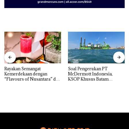
Rayakan Semangat
‎Soal Pengerukan PT
Kemerdekaan dengan
McDermott Indonesia,
“Flavours of Nusantara” di
KSOP Khusus Batam
Grand Mercure Batam
Tegaskan Perizinan Ada di
Centre
BP Batam