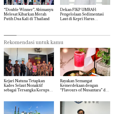
“Double Winner”, Abimanyu
Dekan FIKP UMRAH:
Melesat Kibarkan Merah
Pengelolaan Sedimentasi
Putih Dua Kali di Thailand
Laut di Kepri Harus
Dibuktikan Secara Ilmiah,
Jangan Sampai Bertentangan
dengan Konservasi
Rekomendasi untuk kamu
Kejari Natuna Tetapkan
Rayakan Semangat
Kades Selaut Nonaktif
Kemerdekaan dengan
sebagai Tersangka Korupsi
“Flavours of Nusantara” di
APBDes, Negara Rugi Rp533
Grand Mercure Batam
Juta
Centre