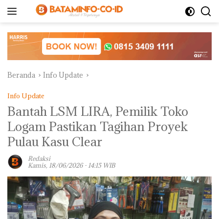
Langsung
ke
konten
Beranda
Info Update
Info Update
Bantah LSM LIRA, Pemilik Toko
Logam Pastikan Tagihan Proyek
Pulau Kasu Clear ‎
Redaksi
Kamis, 18/06/2026 - 14:15 WIB