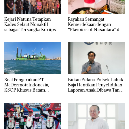
Kejari Natuna Tetapkan
Rayakan Semangat
Kades Selaut Nonaktif
Kemerdekaan dengan
sebagai Tersangka Korupsi
“Flavours of Nusantara” di
APBDes, Negara Rugi Rp533
Grand Mercure Batam
Juta
Centre
‎Soal Pengerukan PT
Bukan Pidana, Polsek Lubuk
McDermott Indonesia,
Baja Hentikan Penyelidikan
KSOP Khusus Batam
Laporan Anak Dibawa Tanpa
Tegaskan Perizinan Ada di
Izin: Murni Sengketa Hak
BP Batam
Asuh!