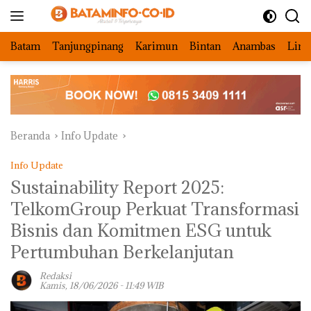
Langsung
ke
konten
Batam
Tanjungpinang
Karimun
Bintan
Anambas
Ling
Beranda
Info Update
Info Update
Sustainability Report 2025:
TelkomGroup Perkuat Transformasi
Bisnis dan Komitmen ESG untuk
Pertumbuhan Berkelanjutan
Redaksi
Kamis, 18/06/2026 - 11:49 WIB