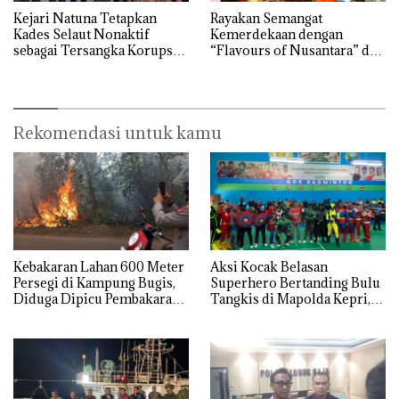
Kejari Natuna Tetapkan
Rayakan Semangat
Kades Selaut Nonaktif
Kemerdekaan dengan
sebagai Tersangka Korupsi
“Flavours of Nusantara” di
APBDes, Negara Rugi Rp533
Grand Mercure Batam
Juta
Centre
Rekomendasi untuk kamu
Kebakaran Lahan 600 Meter
Aksi Kocak Belasan
Persegi di Kampung Bugis,
Superhero Bertanding Bulu
Diduga Dipicu Pembakaran
Tangkis di Mapolda Kepri,
Sampah
Sambut HUT RI Ke-81