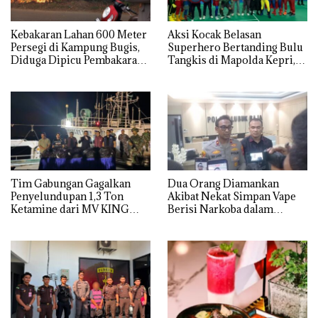
Kebakaran Lahan 600 Meter
Aksi Kocak Belasan
Persegi di Kampung Bugis,
Superhero Bertanding Bulu
Diduga Dipicu Pembakaran
Tangkis di Mapolda Kepri,
Sampah
Sambut HUT RI Ke-81
Tim Gabungan Gagalkan
Dua Orang Diamankan
Penyelundupan 1,3 Ton
Akibat Nekat Simpan Vape
Ketamine dari MV KING
Berisi Narkoba dalam
Kulkas, Kapolsek: Diedarkan
dengan Harga 2,5