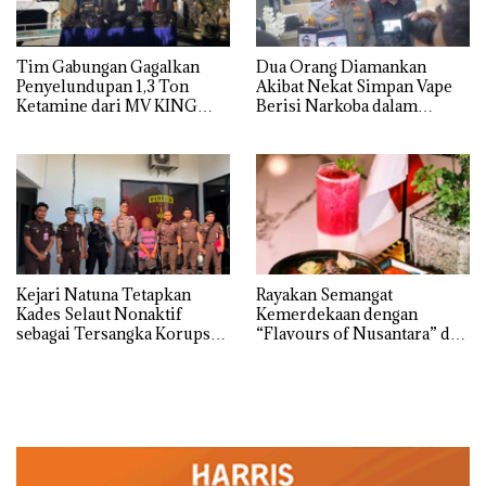
Tim Gabungan Gagalkan
Dua Orang Diamankan
Penyelundupan 1,3 Ton
Akibat Nekat Simpan Vape
Ketamine dari MV KING
Berisi Narkoba dalam
Kulkas, Kapolsek: Diedarkan
dengan Harga 2,5
Kejari Natuna Tetapkan
Rayakan Semangat
Kades Selaut Nonaktif
Kemerdekaan dengan
sebagai Tersangka Korupsi
“Flavours of Nusantara” di
APBDes, Negara Rugi Rp533
Grand Mercure Batam
Juta
Centre