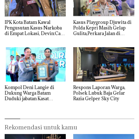
IPK Kota Batam Kawal
Kasus Playgroup Djuwita di
Pengusutan Kasus Narkoba
Polda Kepri Masih Gelap
di Empat Lokasi, Devin:Cari
Gulita,Perkara Jalan di
dan Usut tuntas Siapa Aktor
Tempat
Utamanya
Kompol Deni Langie di
Respons Laporan Warga,
Dukung Warga Batam
Polsek Lubuk Baja Gelar
Duduki jabatan Kasat
Razia Gelper Sky City
Reskrim Polresta Barelang
Rekomendasi untuk kamu