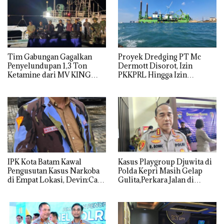
Tim Gabungan Gagalkan
Proyek Dredging PT Mc
Penyelundupan 1,3 Ton
Dermott Disorot, Izin
Ketamine dari MV KING
PKKPRL Hingga Izin
Lingkungan Dipertanyakan
IPK Kota Batam Kawal
Kasus Playgroup Djuwita di
Pengusutan Kasus Narkoba
Polda Kepri Masih Gelap
di Empat Lokasi, Devin:Cari
Gulita,Perkara Jalan di
dan Usut tuntas Siapa Aktor
Tempat
Utamanya