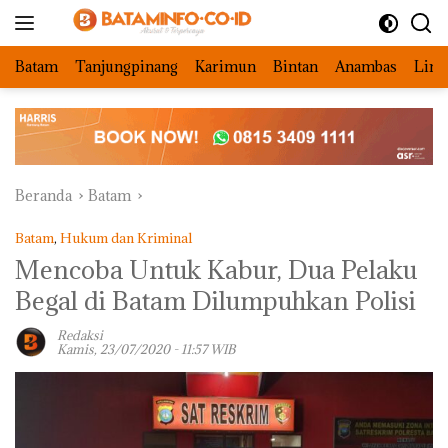
Langsung
ke
konten
Batam
Tanjungpinang
Karimun
Bintan
Anambas
Ling
Beranda
Batam
Batam
,
Hukum dan Kriminal
Mencoba Untuk Kabur, Dua Pelaku
Begal di Batam Dilumpuhkan Polisi
Redaksi
Kamis, 23/07/2020 - 11:57 WIB