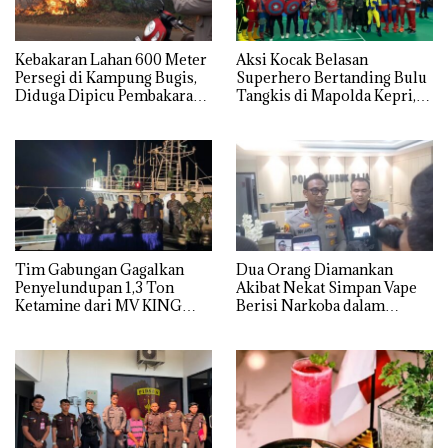
Kebakaran Lahan 600 Meter
Aksi Kocak Belasan
Persegi di Kampung Bugis,
Superhero Bertanding Bulu
Diduga Dipicu Pembakaran
Tangkis di Mapolda Kepri,
Sampah
Sambut HUT RI Ke-81
Tim Gabungan Gagalkan
Dua Orang Diamankan
Penyelundupan 1,3 Ton
Akibat Nekat Simpan Vape
Ketamine dari MV KING
Berisi Narkoba dalam
Kulkas, Kapolsek: Diedarkan
dengan Harga 2,5