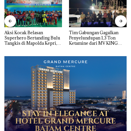
Aksi Kocak Belasan
Tim Gabungan Gagalkan
Superhero Bertanding Bulu
Penyelundupan 1,3 Ton
Tangkis di Mapolda Kepri,
Ketamine dari MV KING
Sambut HUT RI Ke-81