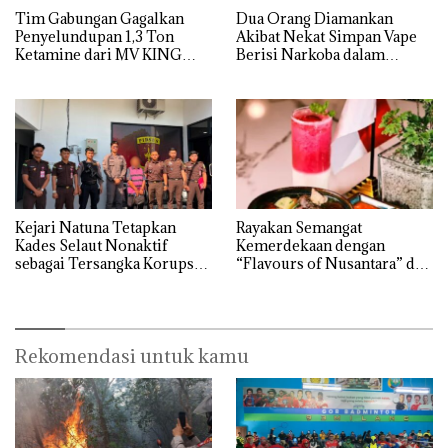
Tim Gabungan Gagalkan
Dua Orang Diamankan
Penyelundupan 1,3 Ton
Akibat Nekat Simpan Vape
Ketamine dari MV KING
Berisi Narkoba dalam
Kulkas, Kapolsek: Diedarkan
dengan Harga 2,5
Kejari Natuna Tetapkan
Rayakan Semangat
Kades Selaut Nonaktif
Kemerdekaan dengan
sebagai Tersangka Korupsi
“Flavours of Nusantara” di
APBDes, Negara Rugi Rp533
Grand Mercure Batam
Juta
Centre
Rekomendasi untuk kamu