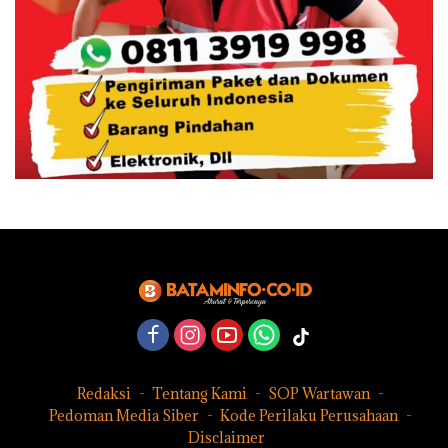
Redaksi
Tentang Kami
SOP Wartawan
Pedoman Media Siber
Kode Perilaku Perusahaan
Disclaimer