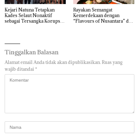
Kejari Natuna Tetapkan
Rayakan Semangat
Kades Selaut Nonaktif
Kemerdekaan dengan
sebagai Tersangka Korupsi
“Flavours of Nusantara” di
APBDes, Negara Rugi Rp533
Grand Mercure Batam
Juta
Centre
Tinggalkan Balasan
Alamat email Anda tidak akan dipublikasikan.
Ruas yang
wajib ditandai
*