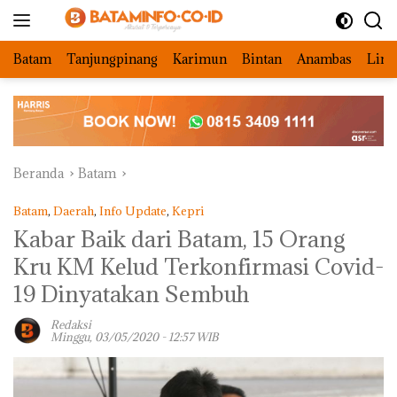
Langsung
ke
konten
Batam
Tanjungpinang
Karimun
Bintan
Anambas
Ling
Beranda
Batam
Batam
,
Daerah
,
Info Update
,
Kepri
Kabar Baik dari Batam, 15 Orang
Kru KM Kelud Terkonfirmasi Covid-
19 Dinyatakan Sembuh
Redaksi
Minggu, 03/05/2020 - 12:57 WIB