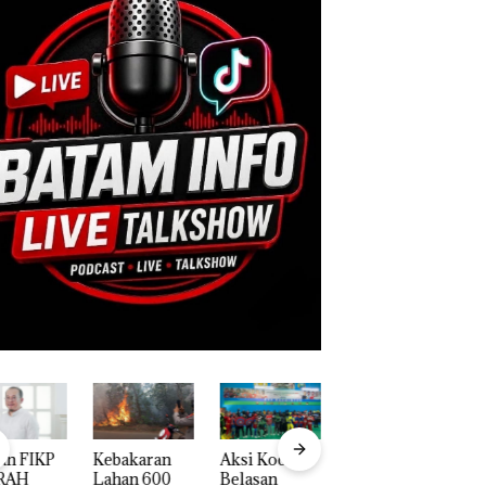
an FIKP
Kebakaran
Aksi Kocak
Tim
D
RAH
Lahan 600
Belasan
Gabungan
D