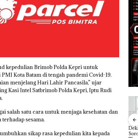
ud kepedulian Brimob Polda Kepri untuk
 PMI Kota Batam di tengah pandemi Covid-19.
ian menjelang Hari Lahir Pancasila,” ujar
g Kasi Intel Satbrimob Polda Kepri, Iptu Rudi
.
bagai salah satu cara untuk menjaga kesehatan dan
 terhadap sesama.
Dua Orang
Babak Baru Kasus
Dek
numbuhkan sikap rasa kepedulian kita kepada
Diamankan Akibat
Playgroup Djuwita:
Sor