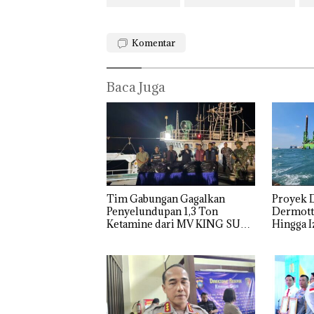
Komentar
Baca Juga
Tim Gabungan Gagalkan
Proyek 
Penyelundupan 1,3 Ton
Dermott 
Ketamine dari MV KING SUN
Hingga I
Diperta
Dekan FIKP
Kebakaran
Aksi K
UMRAH
Lahan 600
Belasa