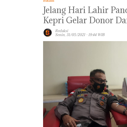
Batam
Jelang Hari Lahir Pan
Kepri Gelar Donor Da
Redaksi
Senin, 31/05/2021 - 19:44 WIB
Dekan FIKP U
Pengelolaan
Sedimentasi Lau