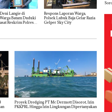
ero
Gagalkan
Akibat Nekat
Playgroup
Soro
ding
Penyelundup
Simpan Vape
Djuwita:
Tam
angkis
an 1,3 Ton
Berisi
Polda Kepri
Tim
Deni Langie di
Respons Laporan Warga,
olda
Ketamine
Narkoba
Naikkan
Peka
Polsek Lubuk Baja Gelar Razia
dari MV
dalam
Status ke
Jang
Kasat Reskrim Polresta
Gelper Sky City
t HUT
KING SUN
Kulkas,
Tahap
Lan
g
1
di Perairan
Kapolsek:
Penyidikan!
Bica
Diedarkan
Keru
dengan
Buk
Harga 2,5
Dul
Ker
Lin
ya
Proyek Dredging PT Mc Dermott Disorot, Izin
PKKPRL Hingga Izin Lingkungan Dipertanyakan