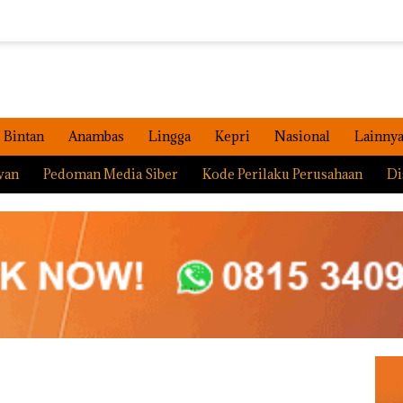
Bintan
Anambas
Lingga
Kepri
Nasional
Lainny
wan
Pedoman Media Siber
Kode Perilaku Perusahaan
Di