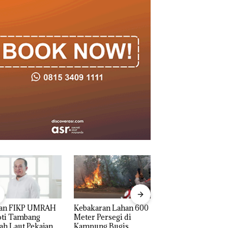
an FIKP UMRAH
Kebakaran Lahan 600
Aksi Kocak Belasa
oti Tambang
Meter Persegi di
Superhero
h Laut Pekajang:
Kampung Bugis,
Bertanding Bulu