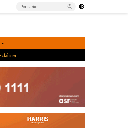
a
sclaimer