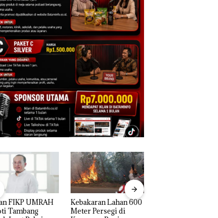
an FIKP UMRAH
Kebakaran Lahan 600
Aksi Kocak Belasa
oti Tambang
Meter Persegi di
Superhero