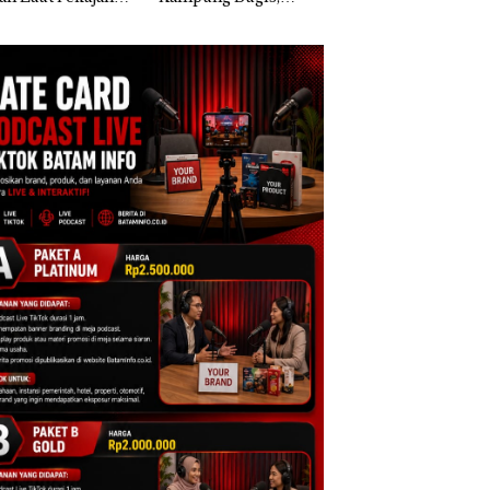
an Langsung
Diduga Dipicu
Tangkis di Mapold
ra Kerugian,
Pembakaran Sampah
Kepri, Sambut HU
tikan Dulu
RI Ke-81
usakan
gkungannya