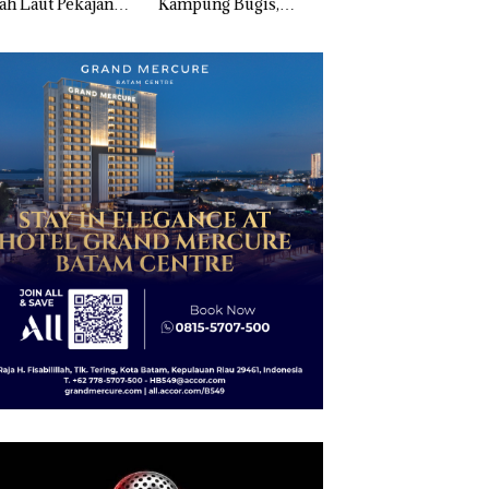
h Laut Pekajang:
Kampung Bugis,
Bertanding Bulu
an Langsung
Diduga Dipicu
Tangkis di Mapold
ra Kerugian,
Pembakaran Sampah
Kepri, Sambut HU
tikan Dulu
RI Ke-81
usakan
gkungannya