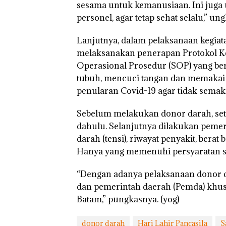
Penyelundupan 
sesama untuk kemanusiaan. Ini juga 
Ton Ketamine d
personel, agar tetap sehat selalu,” un
MV KING SUN 
Lanjutnya, dalam pelaksanaan kegiat
melaksanakan penerapan Protokol Ke
Operasional Prosedur (SOP) yang ber
tubuh, mencuci tangan dan memaka
penularan Covid-19 agar tidak semak
Sebelum melakukan donor darah, seti
dahulu. Selanjutnya dilakukan peme
darah (tensi), riwayat penyakit, berat
Hanya yang memenuhi persyaratan sa
“Dengan adanya pelaksanaan donor d
dan pemerintah daerah (Pemda) khus
Batam,” pungkasnya. (yog)
donor darah
Hari Lahir Pancasila
S