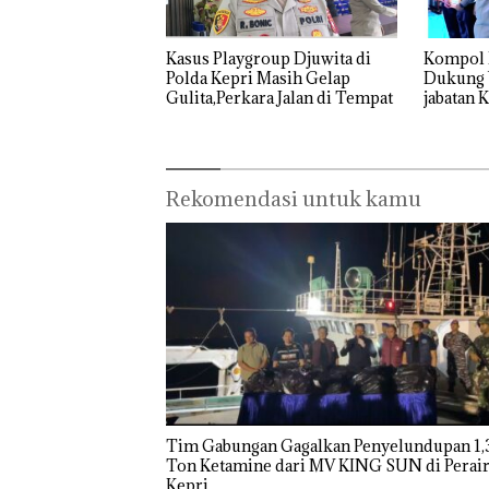
Soroti
Meter
Superh
Tambang
Persegi di
Bertan
Timah Laut
Kampung
Bulu T
Kasus Playgroup Djuwita di
Kompol 
Pekajang:
Bugis,
di Map
Polda Kepri Masih Gelap
Dukung Warga Batam Duduki
Jangan
Diduga
Kepri,
Gulita,Perkara Jalan di Tempat
jabatan 
Langsung
Dipicu
Sambu
Barelan
Bicara
Pembakaran
RI Ke-8
Kerugian,
Sampah
Buktikan
Dulu
Rekomendasi untuk kamu
Kerusakan
Lingkungann
ya
Tim Gabungan Gagalkan Penyelundupan 1,3
Ton Ketamine dari MV KING SUN di Perairan