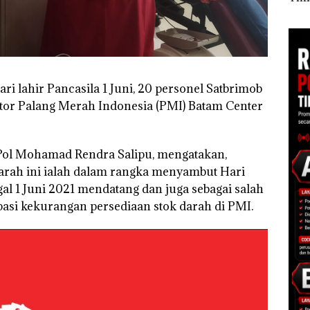
Status ke Tahap
Jang
ara
Penyidikan!
Bica
Sampai
Buk
engan
Ker
Lin
ri lahir Pancasila 1 Juni, 20 personel Satbrimob
ntor Palang Merah Indonesia (PMI) Batam Center
Pol Mohamad Rendra Salipu, mengatakan,
 darah ini ialah dalam rangka menyambut Hari
gal 1 Juni 2021 mendatang dan juga sebagai salah
asi kekurangan persediaan stok darah di PMI.