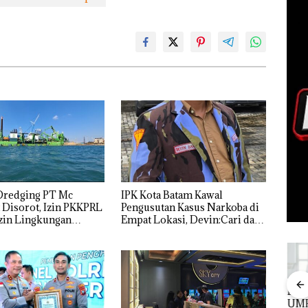
Dredging PT Mc
IPK Kota Batam Kawal
Disorot, Izin PKKPRL
Pengusutan Kasus Narkoba di
zin Lingkungan
Empat Lokasi, Devin:Cari dan
nyakan
Usut tuntas Siapa Aktor
Utamanya
ocak
Tim
Dua Orang
Babak Baru
Dek
n
Gabungan
Diamankan
Kasus
UM