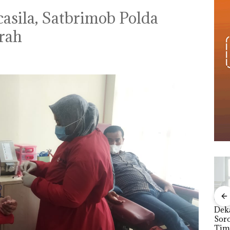
casila, Satbrimob Polda
rah
Pertamina Patra Niaga
Gerak Cepat,
Salurkan Bantuan
Masyarakat
Terdampak Bencana
Banjir di Sumatera
MRAH:
Babak Baru Kasus
Dek
Barat
Playgroup Djuwita:
Sor
t di
Polda Kepri Naikkan
Tima