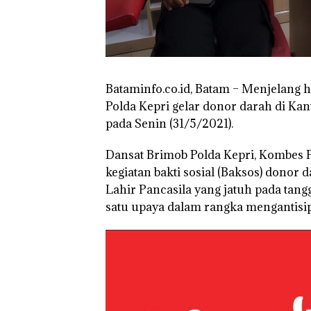
Kepri Harus
Dibuktikan Sec
Ilmiah, Jangan 
Bertentangan d
Konservasi
Bataminfo.co.id, Batam
– Menjelang ha
Polda Kepri gelar donor darah di Ka
pada Senin (31/5/2021).
Dansat Brimob Polda Kepri, Kombes 
kegiatan bakti sosial (Baksos) donor
Lahir Pancasila yang jatuh pada tang
satu upaya dalam rangka mengantisip