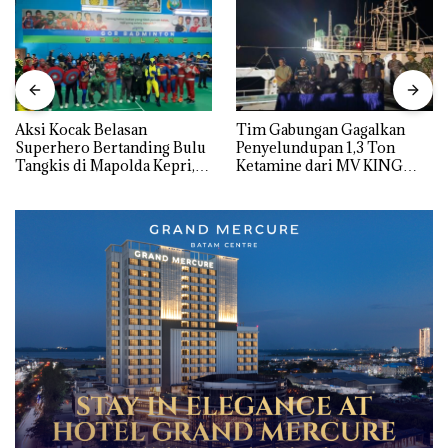
Aksi Kocak Belasan
Tim Gabungan Gagalkan
Superhero Bertanding Bulu
Penyelundupan 1,3 Ton
Tangkis di Mapolda Kepri,
Ketamine dari MV KING
Sambut HUT RI Ke-81