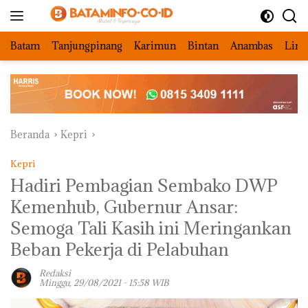
Langsung
ke
konten
Batam
Tanjungpinang
Karimun
Bintan
Anambas
Ling
Beranda
Kepri
Kepri
Hadiri Pembagian Sembako DWP
Kemenhub, Gubernur Ansar:
Semoga Tali Kasih ini Meringankan
Beban Pekerja di Pelabuhan
Redaksi
Minggu, 29/08/2021 - 15:58 WIB