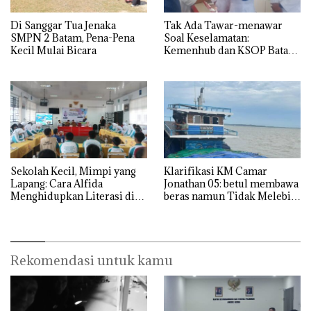
Di Sanggar Tua Jenaka
Tak Ada Tawar-menawar
SMPN 2 Batam, Pena-Pena
Soal Keselamatan:
Kecil Mulai Bicara
Kemenhub dan KSOP Batam
Perketat Kelaikan Kapal
Jelang Lebaran 2026
Sekolah Kecil, Mimpi yang
Klarifikasi KM Camar
Lapang: Cara Alfida
Jonathan 05: betul membawa
Menghidupkan Literasi di
beras namun Tidak Melebihi
SMPN 38 Batam
Muatan
Rekomendasi untuk kamu