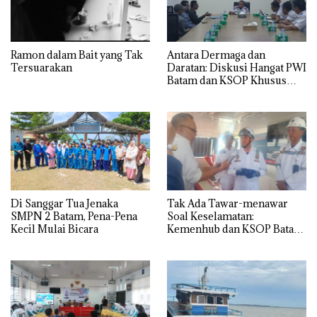
Ramon dalam Bait yang Tak
Antara Dermaga dan
Tersuarakan
Daratan: Diskusi Hangat PWI
Batam dan KSOP Khusus
Batam
Di Sanggar Tua Jenaka
Tak Ada Tawar-menawar
SMPN 2 Batam, Pena-Pena
Soal Keselamatan:
Kecil Mulai Bicara
Kemenhub dan KSOP Batam
Perketat Kelaikan Kapal
Jelang Lebaran 2026