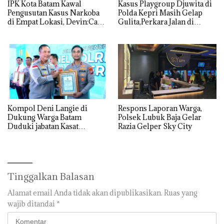
IPK Kota Batam Kawal
Kasus Playgroup Djuwita di
Pengusutan Kasus Narkoba
Polda Kepri Masih Gelap
di Empat Lokasi, Devin:Cari
Gulita,Perkara Jalan di
dan Usut tuntas Siapa Aktor
Tempat
Utamanya
Kompol Deni Langie di
Respons Laporan Warga,
Dukung Warga Batam
Polsek Lubuk Baja Gelar
Duduki jabatan Kasat
Razia Gelper Sky City
Reskrim Polresta Barelang
Tinggalkan Balasan
Alamat email Anda tidak akan dipublikasikan.
Ruas yang
wajib ditandai
*