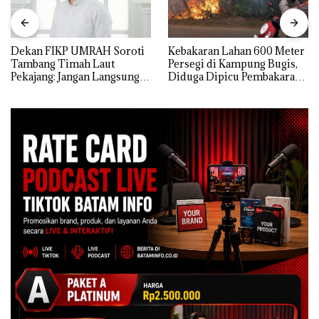
Dekan FIKP UMRAH Soroti
Kebakaran Lahan 600 Meter
Tambang Timah Laut
Persegi di Kampung Bugis,
Pekajang: Jangan Langsung
Diduga Dipicu Pembakaran
Bicara Kerugian, Buktikan
Sampah
Dulu Kerusakan
Lingkungannya