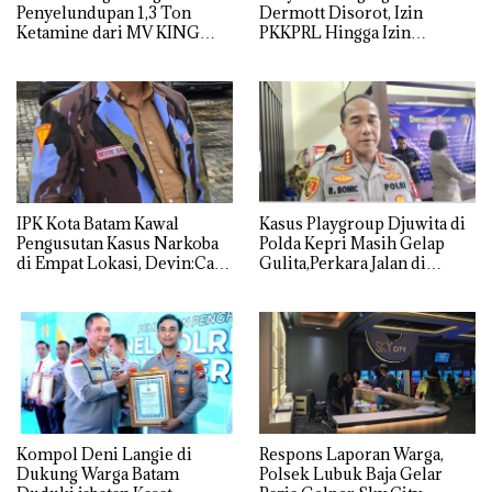
Penyelundupan 1,3 Ton
Dermott Disorot, Izin
Ketamine dari MV KING
PKKPRL Hingga Izin
Lingkungan Dipertanyakan
IPK Kota Batam Kawal
Kasus Playgroup Djuwita di
Pengusutan Kasus Narkoba
Polda Kepri Masih Gelap
di Empat Lokasi, Devin:Cari
Gulita,Perkara Jalan di
dan Usut tuntas Siapa Aktor
Tempat
Utamanya
Kompol Deni Langie di
Respons Laporan Warga,
Dukung Warga Batam
Polsek Lubuk Baja Gelar