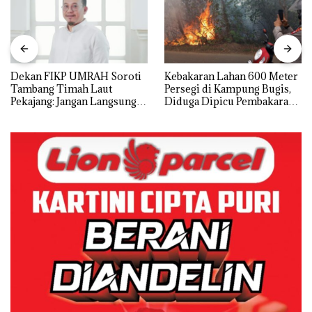
Dekan FIKP UMRAH Soroti
Kebakaran Lahan 600 Meter
Tambang Timah Laut
Persegi di Kampung Bugis,
Pekajang: Jangan Langsung
Diduga Dipicu Pembakaran
Bicara Kerugian, Buktikan
Sampah
Dulu Kerusakan
Lingkungannya