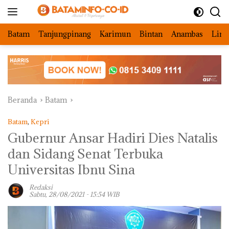
Langsung
ke
konten
Batam
Tanjungpinang
Karimun
Bintan
Anambas
Ling
Beranda
Batam
Batam
,
Kepri
Gubernur Ansar Hadiri Dies Natalis
dan Sidang Senat Terbuka
Universitas Ibnu Sina
Redaksi
Sabtu, 28/08/2021 - 15:54 WIB