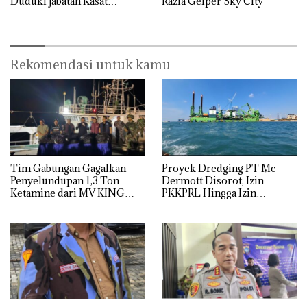
Duduki jabatan Kasat
Razia Gelper Sky City
Reskrim Polresta Barelang
Rekomendasi untuk kamu
Tim Gabungan Gagalkan
Proyek Dredging PT Mc
Penyelundupan 1,3 Ton
Dermott Disorot, Izin
Ketamine dari MV KING
PKKPRL Hingga Izin
Lingkungan Dipertanyakan