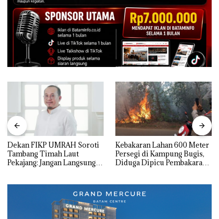
Dekan FIKP UMRAH Soroti
Kebakaran Lahan 600 Meter
Tambang Timah Laut
Persegi di Kampung Bugis,
Pekajang: Jangan Langsung
Diduga Dipicu Pembakaran
Bicara Kerugian, Buktikan
Sampah
Dulu Kerusakan
Lingkungannya