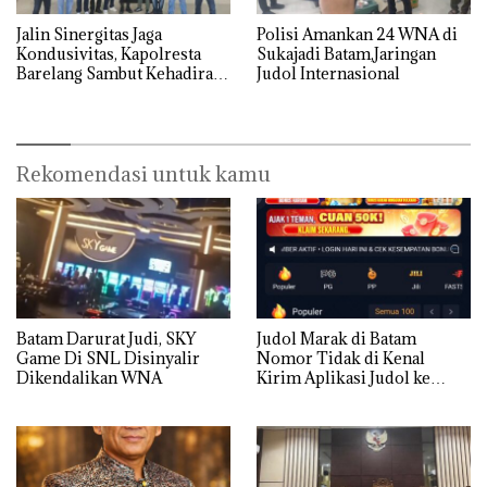
Jalin Sinergitas Jaga
Polisi Amankan 24 WNA di
Kondusivitas, Kapolresta
Sukajadi Batam,Jaringan
Barelang Sambut Kehadiran
Judol Internasional
Tokoh Pemuda Indonesia
Timur
Rekomendasi untuk kamu
Batam Darurat Judi, SKY
Judol Marak di Batam
Game Di SNL Disinyalir
Nomor Tidak di Kenal
Dikendalikan WNA
Kirim Aplikasi Judol ke
Whatsapp Warga Batam