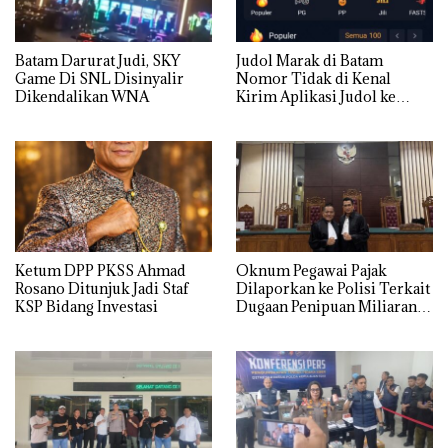
Batam Darurat Judi, SKY
Judol Marak di Batam
Game Di SNL Disinyalir
Nomor Tidak di Kenal
Dikendalikan WNA
Kirim Aplikasi Judol ke
Whatsapp Warga Batam
Ketum DPP PKSS Ahmad
Oknum Pegawai Pajak
Rosano Ditunjuk Jadi Staf
Dilaporkan ke Polisi Terkait
KSP Bidang Investasi
Dugaan Penipuan Miliaran
Rupiah