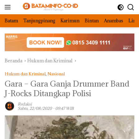
Langsung
ke
konten
Batam
Tanjungpinang
Karimun
Bintan
Anambas
Ling
Beranda
Hukum dan Kriminal
Hukum dan Kriminal
,
Nasional
Gara – Gara Ganja Drummer Band
J-Rocks Ditangkap Polisi
Redaksi
Sabtu, 22/08/2020 - 09:47 WIB