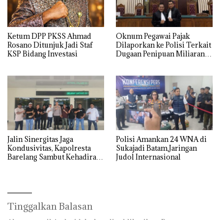
Ketum DPP PKSS Ahmad
Oknum Pegawai Pajak
Rosano Ditunjuk Jadi Staf
Dilaporkan ke Polisi Terkait
KSP Bidang Investasi
Dugaan Penipuan Miliaran
Rupiah
Jalin Sinergitas Jaga
Polisi Amankan 24 WNA di
Kondusivitas, Kapolresta
Sukajadi Batam,Jaringan
Barelang Sambut Kehadiran
Judol Internasional
Tokoh Pemuda Indonesia
Timur
Tinggalkan Balasan