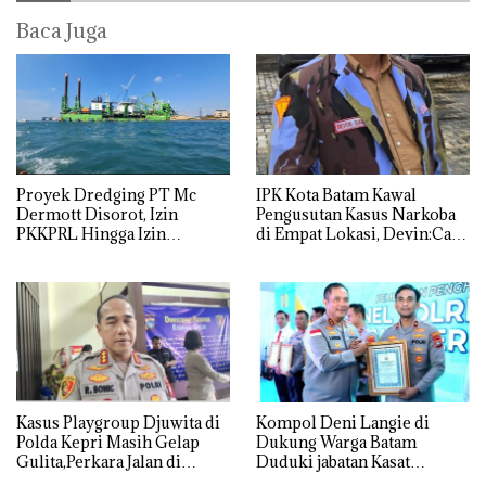
Baca Juga
Proyek Dredging PT Mc
IPK Kota Batam Kawal
Dermott Disorot, Izin
Pengusutan Kasus Narkoba
PKKPRL Hingga Izin
di Empat Lokasi, Devin:Cari
Lingkungan Dipertanyakan
dan Usut tuntas Siapa Aktor
Utamanya
Kasus Playgroup Djuwita di
Kompol Deni Langie di
Polda Kepri Masih Gelap
Dukung Warga Batam
Gulita,Perkara Jalan di
Duduki jabatan Kasat
Tempat
Reskrim Polresta Barelang