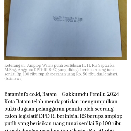
Keterangan : Amplop Warna putih bertulisan Ir. H. Ria Saptarika,
M.Eng, Anggota DPD-RI B-37, yang diduga berisikan uang tunai
senilai Rp. 100 ribu rupiah (pecahan uang Rp. 50 ribu dua lembar).
(Istimewa)
Bataminfo.co.id, Batam – Gakkumdu Pemilu 2024
Kota Batam telah mendapati dan mengumpulkan
bukti dugaan pelanggaran pemilu oleh seorang
calon legislatif DPD RI berinisial RS berupa amplop
putih yang berisikan uang tunai senilai Rp 100 ribu
rupiah dengan pecahan uang kertas Rp. 50 ribu