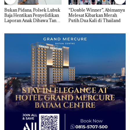
Bukan Pidana, Polsek Lubuk
“Double Winner”, Abimanyu
Baja Hentikan Penyelidikan
Melesat Kibarkan Merah
Laporan Anak Dibawa Tanpa
Putih Dua Kali di Thailand
Izin: Murni Sengketa Hak
Asuh!