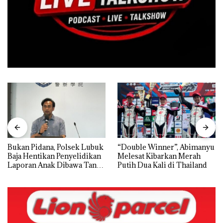
Bukan Pidana, Polsek Lubuk
“Double Winner”, Abimanyu
Baja Hentikan Penyelidikan
Melesat Kibarkan Merah
Laporan Anak Dibawa Tanpa
Putih Dua Kali di Thailand
Izin: Murni Sengketa Hak
Asuh!