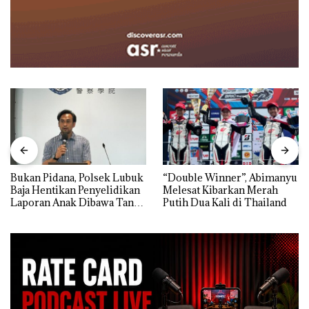
Bukan Pidana, Polsek Lubuk
“Double Winner”, Abimanyu
Baja Hentikan Penyelidikan
Melesat Kibarkan Merah
Laporan Anak Dibawa Tanpa
Putih Dua Kali di Thailand
Izin: Murni Sengketa Hak
Asuh!