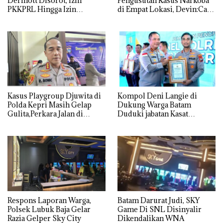
Dermott Disorot, Izin
Pengusutan Kasus Narkoba
PKKPRL Hingga Izin
di Empat Lokasi, Devin:Cari
Lingkungan Dipertanyakan
dan Usut tuntas Siapa Aktor
Utamanya
Kasus Playgroup Djuwita di
Kompol Deni Langie di
Polda Kepri Masih Gelap
Dukung Warga Batam
Gulita,Perkara Jalan di
Duduki jabatan Kasat
Tempat
Reskrim Polresta Barelang
Respons Laporan Warga,
Batam Darurat Judi, SKY
Polsek Lubuk Baja Gelar
Game Di SNL Disinyalir
Razia Gelper Sky City
Dikendalikan WNA