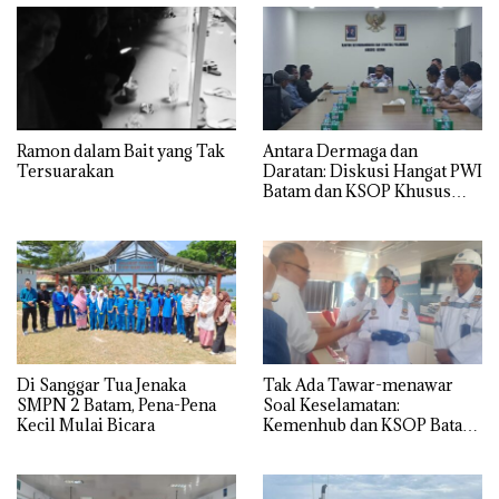
Ramon dalam Bait yang Tak
Antara Dermaga dan
Tersuarakan
Daratan: Diskusi Hangat PWI
Batam dan KSOP Khusus
Batam
Di Sanggar Tua Jenaka
Tak Ada Tawar-menawar
SMPN 2 Batam, Pena-Pena
Soal Keselamatan:
Kecil Mulai Bicara
Kemenhub dan KSOP Batam
Perketat Kelaikan Kapal
Jelang Lebaran 2026