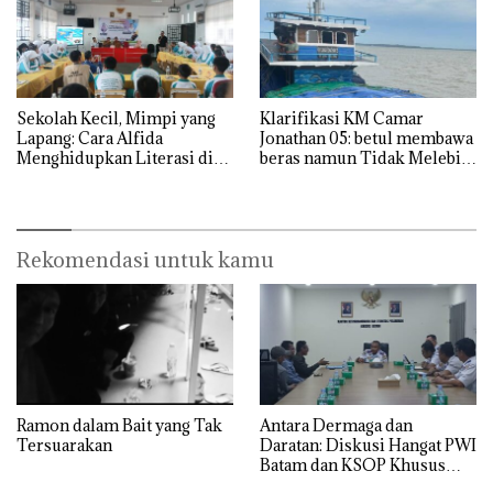
Sekolah Kecil, Mimpi yang
Klarifikasi KM Camar
Lapang: Cara Alfida
Jonathan 05: betul membawa
Menghidupkan Literasi di
beras namun Tidak Melebihi
SMPN 38 Batam
Muatan
Rekomendasi untuk kamu
Ramon dalam Bait yang Tak
Antara Dermaga dan
Tersuarakan
Daratan: Diskusi Hangat PWI
Batam dan KSOP Khusus
Batam