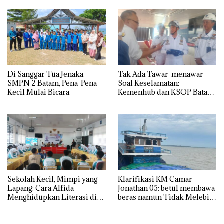
Di Sanggar Tua Jenaka
Tak Ada Tawar-menawar
SMPN 2 Batam, Pena-Pena
Soal Keselamatan:
Kecil Mulai Bicara
Kemenhub dan KSOP Batam
Perketat Kelaikan Kapal
Jelang Lebaran 2026
Sekolah Kecil, Mimpi yang
Klarifikasi KM Camar
Lapang: Cara Alfida
Jonathan 05: betul membawa
Menghidupkan Literasi di
beras namun Tidak Melebihi
SMPN 38 Batam
Muatan