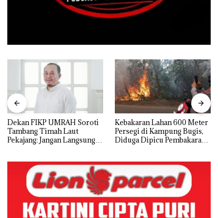
Dekan FIKP UMRAH Soroti
Kebakaran Lahan 600 Meter
Tambang Timah Laut
Persegi di Kampung Bugis,
Pekajang: Jangan Langsung
Diduga Dipicu Pembakaran
Bicara Kerugian, Buktikan
Sampah
Dulu Kerusakan
Lingkungannya