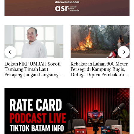
Dekan FIKP UMRAH Soroti
Kebakaran Lahan 600 Meter
Tambang Timah Laut
Persegi di Kampung Bugis,
Pekajang: Jangan Langsung
Diduga Dipicu Pembakaran
Bicara Kerugian, Buktikan
Sampah
Dulu Kerusakan
Lingkungannya