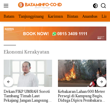
Langsung
ke
konten
Batam
Tanjungpinang
Karimun
Bintan
Anambas
Ling
Ekonomi Kerakyatan
Dekan FIKP UMRAH Soroti
Kebakaran Lahan 600 Meter
Tambang Timah Laut
Persegi di Kampung Bugis,
Pekajang: Jangan Langsung
Diduga Dipicu Pembakaran
Bicara Kerugian, Buktikan
Sampah
Dulu Kerusakan