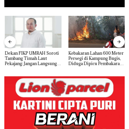
Dekan FIKP UMRAH Soroti
Kebakaran Lahan 600 Meter
Tambang Timah Laut
Persegi di Kampung Bugis,
Pekajang: Jangan Langsung
Diduga Dipicu Pembakaran
Bicara Kerugian, Buktikan
Sampah
Dulu Kerusakan
Lingkungannya