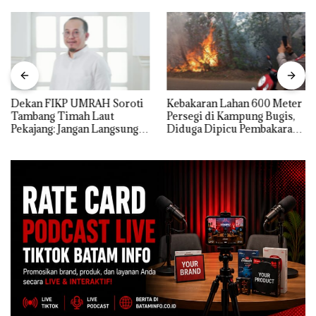
Dekan FIKP UMRAH Soroti
Kebakaran Lahan 600 Meter
Tambang Timah Laut
Persegi di Kampung Bugis,
Pekajang: Jangan Langsung
Diduga Dipicu Pembakaran
Bicara Kerugian, Buktikan
Sampah
Dulu Kerusakan
Lingkungannya