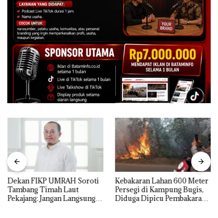
Dekan FIKP UMRAH Soroti
Kebakaran Lahan 600 Meter
Tambang Timah Laut
Persegi di Kampung Bugis,
Pekajang: Jangan Langsung
Diduga Dipicu Pembakaran
Bicara Kerugian, Buktikan
Sampah
Dulu Kerusakan