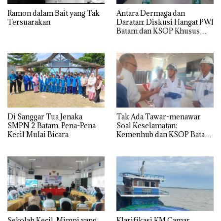
Ramon dalam Bait yang Tak
Antara Dermaga dan
Tersuarakan
Daratan: Diskusi Hangat PWI
Batam dan KSOP Khusus
Batam
Di Sanggar Tua Jenaka
Tak Ada Tawar-menawar
SMPN 2 Batam, Pena-Pena
Soal Keselamatan:
Kecil Mulai Bicara
Kemenhub dan KSOP Batam
Perketat Kelaikan Kapal
Jelang Lebaran 2026
Sekolah Kecil, Mimpi yang
Klarifikasi KM Camar