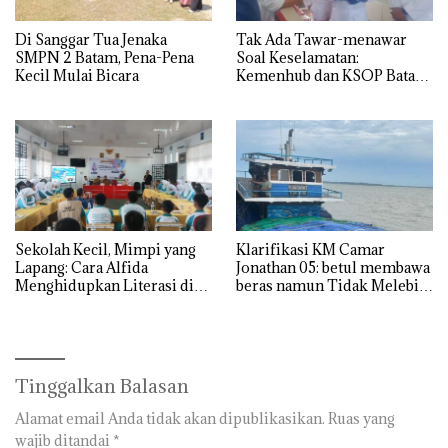
Di Sanggar Tua Jenaka
Tak Ada Tawar-menawar
SMPN 2 Batam, Pena-Pena
Soal Keselamatan:
Kecil Mulai Bicara
Kemenhub dan KSOP Batam
Perketat Kelaikan Kapal
Jelang Lebaran 2026
Sekolah Kecil, Mimpi yang
Klarifikasi KM Camar
Lapang: Cara Alfida
Jonathan 05: betul membawa
Menghidupkan Literasi di
beras namun Tidak Melebihi
SMPN 38 Batam
Muatan
Tinggalkan Balasan
Alamat email Anda tidak akan dipublikasikan.
Ruas yang
wajib ditandai
*