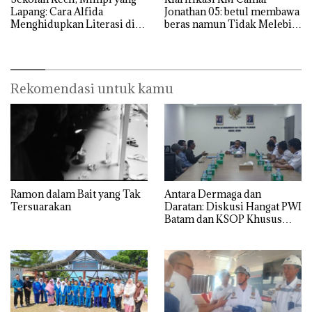
Lapang: Cara Alfida
Jonathan 05: betul membawa
Menghidupkan Literasi di
beras namun Tidak Melebihi
SMPN 38 Batam
Muatan
Rekomendasi untuk kamu
Ramon dalam Bait yang Tak
Antara Dermaga dan
Tersuarakan
Daratan: Diskusi Hangat PWI
Batam dan KSOP Khusus
Batam