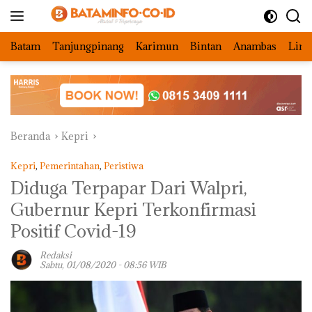
Langsung
ke
konten
Batam
Tanjungpinang
Karimun
Bintan
Anambas
Ling
Beranda
Kepri
Kepri
,
Pemerintahan
,
Peristiwa
Diduga Terpapar Dari Walpri,
Gubernur Kepri Terkonfirmasi
Positif Covid-19
Redaksi
Sabtu, 01/08/2020 - 08:56 WIB