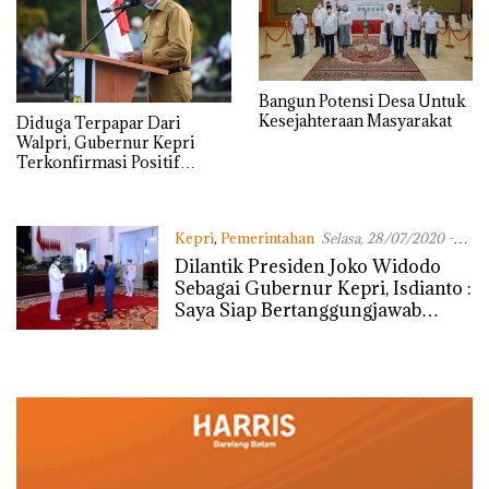
Bangun Potensi Desa Untuk
Kesejahteraan Masyarakat
Diduga Terpapar Dari
Walpri, Gubernur Kepri
Terkonfirmasi Positif
Covid-19
Kepri
,
Pemerintahan
Selasa, 28/07/2020 -
09:03 WIB
Dilantik Presiden Joko Widodo
Sebagai Gubernur Kepri, Isdianto :
Saya Siap Bertanggungjawab
Untuk Masyarakat Kepri