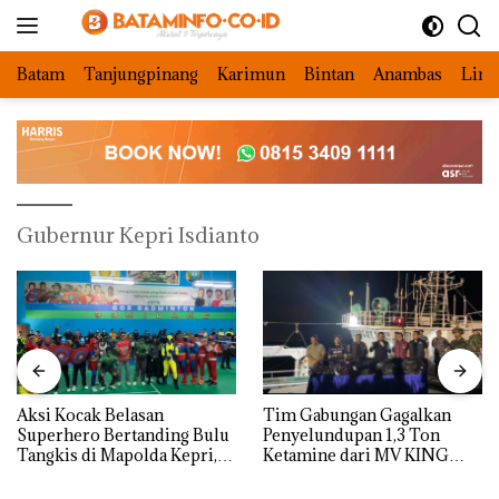
Langsung
ke
konten
Batam
Tanjungpinang
Karimun
Bintan
Anambas
Ling
Gubernur Kepri Isdianto
Aksi Kocak Belasan
Tim Gabungan Gagalkan
Superhero Bertanding Bulu
Penyelundupan 1,3 Ton
Tangkis di Mapolda Kepri,
Ketamine dari MV KING
Sambut HUT RI Ke-81