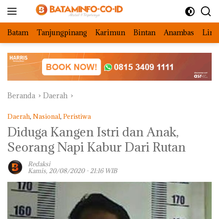
Langsung
ke
konten
Batam
Tanjungpinang
Karimun
Bintan
Anambas
Ling
Beranda
Daerah
Daerah
,
Nasional
,
Peristiwa
Diduga Kangen Istri dan Anak,
Seorang Napi Kabur Dari Rutan
Redaksi
Kamis, 20/08/2020 - 21:16 WIB