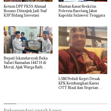
Ketum DPP PKSS Ahmad
Mantan Kasat Reskrim
Rosano Ditunjuk Jadi Staf
Polresta Barelang Jabat
KSP Bidang Investasi
Kapolda Sulawesi Tenggara
Bupati Iskandarsyah Buka
Safari Ramadan 1447 H di
Meral, Ajak Warga Raih
Derajat Takwa
LSM Peduli Kepri Desak
KPK Kembangkan Kasus
OTT Rizal dan Sisprian
Hingga Ke Batam
Rekomendasi untuk kamu