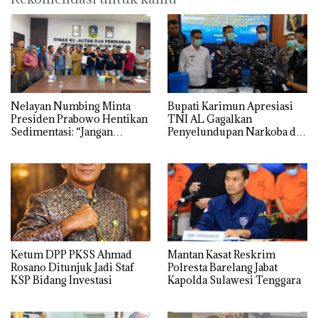
Nelayan Numbing Minta
Bupati Karimun Apresiasi
Presiden Prabowo Hentikan
TNI AL Gagalkan
Sedimentasi: “Jangan
Penyelundupan Narkoba di
Ganggu Laut Kami, Ini Satu-
Perairan Takong Iyu
satunya Tempat Kami
Mencari Makan”
Ketum DPP PKSS Ahmad
Mantan Kasat Reskrim
Rosano Ditunjuk Jadi Staf
Polresta Barelang Jabat
KSP Bidang Investasi
Kapolda Sulawesi Tenggara