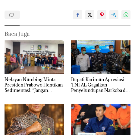
Baca Juga
Nelayan Numbing Minta
Bupati Karimun Apresiasi
Presiden Prabowo Hentikan
TNI AL Gagalkan
Sedimentasi: “Jangan
Penyelundupan Narkoba di
Ganggu Laut Kami, Ini Satu-
Perairan Takong Iyu
satunya Tempat Kami
Mencari Makan”