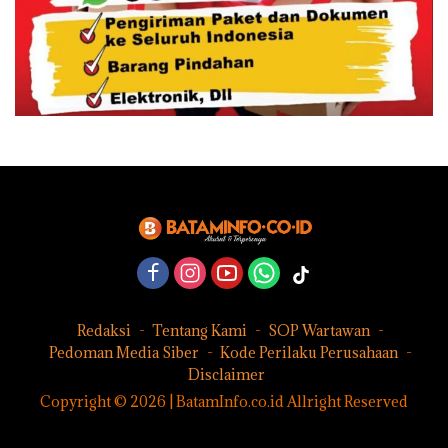
Redaksi
Tentang Kami
SOP Wartawan
Pedoman Media Siber
Kode Perilaku Perusahaan
Disclaimer
Copyright © 2026 | BatamInfo.co.id Allright Reserved