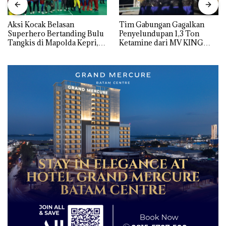
Aksi Kocak Belasan
Tim Gabungan Gagalkan
Superhero Bertanding Bulu
Penyelundupan 1,3 Ton
Tangkis di Mapolda Kepri,
Ketamine dari MV KING
Sambut HUT RI Ke-81