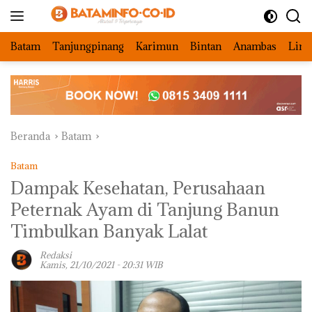
Langsung
ke
konten
Batam
Tanjungpinang
Karimun
Bintan
Anambas
Ling
Beranda
Batam
Batam
Dampak Kesehatan, Perusahaan
Peternak Ayam di Tanjung Banun
Timbulkan Banyak Lalat
Redaksi
Kamis, 21/10/2021 - 20:31 WIB