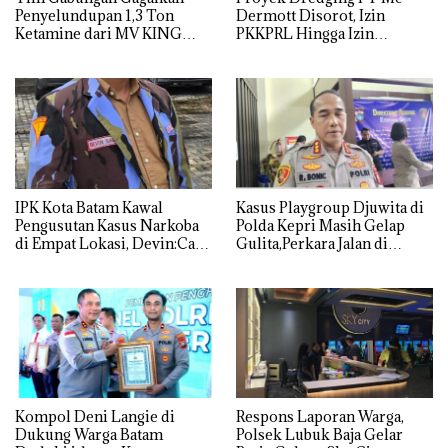
Penyelundupan 1,3 Ton
Dermott Disorot, Izin
Ketamine dari MV KING
PKKPRL Hingga Izin
Lingkungan Dipertanyakan
IPK Kota Batam Kawal
Kasus Playgroup Djuwita di
Pengusutan Kasus Narkoba
Polda Kepri Masih Gelap
di Empat Lokasi, Devin:Cari
Gulita,Perkara Jalan di
dan Usut tuntas Siapa Aktor
Tempat
Utamanya
Kompol Deni Langie di
Respons Laporan Warga,
Dukung Warga Batam
Polsek Lubuk Baja Gelar