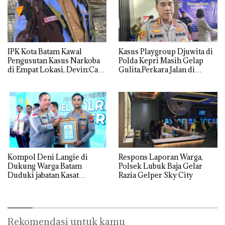
IPK Kota Batam Kawal
Kasus Playgroup Djuwita di
Pengusutan Kasus Narkoba
Polda Kepri Masih Gelap
di Empat Lokasi, Devin:Cari
Gulita,Perkara Jalan di
dan Usut tuntas Siapa Aktor
Tempat
Utamanya
Kompol Deni Langie di
Respons Laporan Warga,
Dukung Warga Batam
Polsek Lubuk Baja Gelar
Duduki jabatan Kasat
Razia Gelper Sky City
Reskrim Polresta Barelang
Rekomendasi untuk kamu