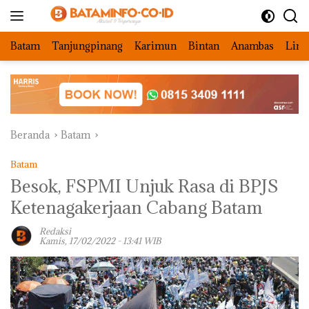
Langsung
ke
konten
Batam
Tanjungpinang
Karimun
Bintan
Anambas
Ling
Beranda
Batam
Batam
Besok, FSPMI Unjuk Rasa di BPJS
Ketenagakerjaan Cabang Batam
Redaksi
Kamis, 17/02/2022 - 13:41 WIB