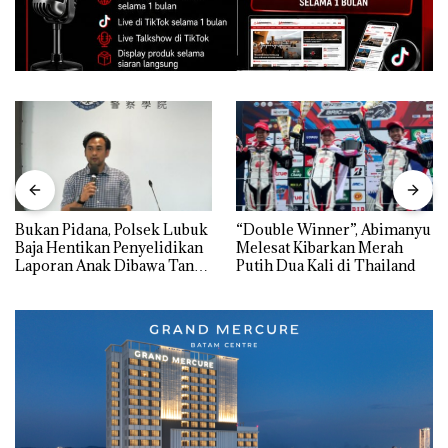
Bukan Pidana, Polsek Lubuk
“Double Winner”, Abimanyu
Baja Hentikan Penyelidikan
Melesat Kibarkan Merah
Laporan Anak Dibawa Tanpa
Putih Dua Kali di Thailand
Izin: Murni Sengketa Hak
Asuh!