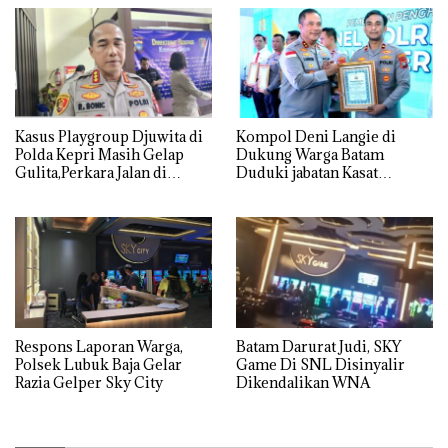
Kasus Playgroup Djuwita di
Kompol Deni Langie di
Polda Kepri Masih Gelap
Dukung Warga Batam
Gulita,Perkara Jalan di
Duduki jabatan Kasat
Tempat
Reskrim Polresta Barelang
Respons Laporan Warga,
Batam Darurat Judi, SKY
Polsek Lubuk Baja Gelar
Game Di SNL Disinyalir
Razia Gelper Sky City
Dikendalikan WNA