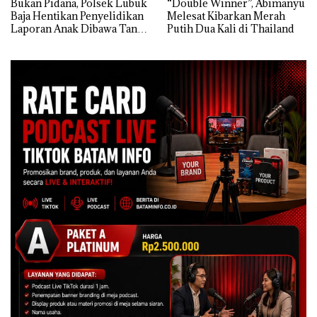
Bukan Pidana, Polsek Lubuk
“Double Winner”, Abimanyu
Baja Hentikan Penyelidikan
Melesat Kibarkan Merah
Laporan Anak Dibawa Tanpa
Putih Dua Kali di Thailand
Izin: Murni Sengketa Hak
Asuh!