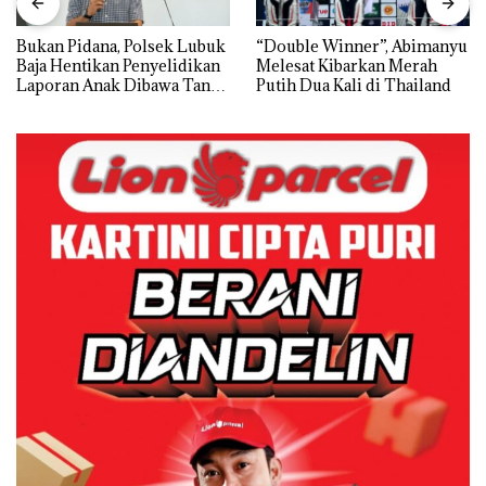
Bukan Pidana, Polsek Lubuk
“Double Winner”, Abimanyu
Baja Hentikan Penyelidikan
Melesat Kibarkan Merah
Laporan Anak Dibawa Tanpa
Putih Dua Kali di Thailand
Izin: Murni Sengketa Hak
Asuh!