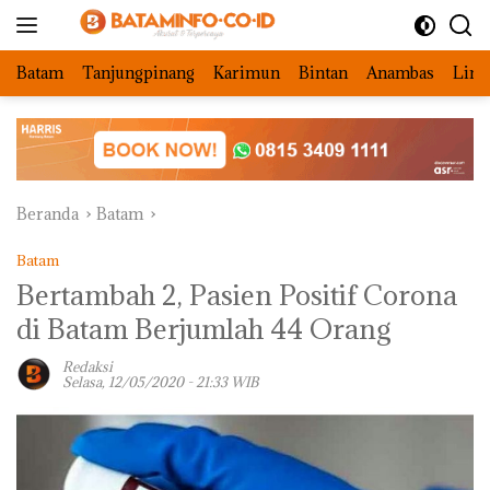
Langsung
ke
konten
Batam
Tanjungpinang
Karimun
Bintan
Anambas
Ling
Beranda
Batam
Batam
Bertambah 2, Pasien Positif Corona
di Batam Berjumlah 44 Orang
Redaksi
Selasa, 12/05/2020 - 21:33 WIB