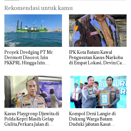
Rekomendasi untuk kamu
Proyek Dredging PT Mc
IPK Kota Batam Kawal
Dermott Disorot, Izin
Pengusutan Kasus Narkoba
PKKPRL Hingga Izin
di Empat Lokasi, Devin:Cari
Lingkungan Dipertanyakan
dan Usut tuntas Siapa Aktor
Utamanya
Kasus Playgroup Djuwita di
Kompol Deni Langie di
Polda Kepri Masih Gelap
Dukung Warga Batam
Gulita,Perkara Jalan di
Duduki jabatan Kasat
Tempat
Reskrim Polresta Barelang