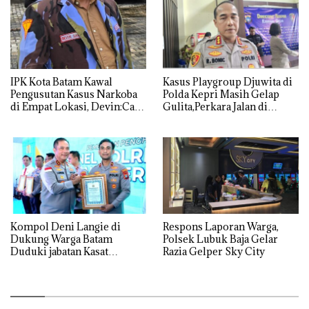
IPK Kota Batam Kawal
Kasus Playgroup Djuwita di
Pengusutan Kasus Narkoba
Polda Kepri Masih Gelap
di Empat Lokasi, Devin:Cari
Gulita,Perkara Jalan di
dan Usut tuntas Siapa Aktor
Tempat
Utamanya
Kompol Deni Langie di
Respons Laporan Warga,
Dukung Warga Batam
Polsek Lubuk Baja Gelar
Duduki jabatan Kasat
Razia Gelper Sky City
Reskrim Polresta Barelang