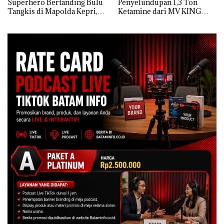
Superhero Bertanding Bulu
Penyelundupan 1,3 Ton
Tangkis di Mapolda Kepri,
Ketamine dari MV KING
Sambut HUT RI Ke-81