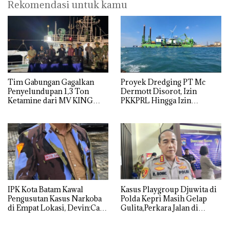
Rekomendasi untuk kamu
Tim Gabungan Gagalkan
Proyek Dredging PT Mc
Penyelundupan 1,3 Ton
Dermott Disorot, Izin
Ketamine dari MV KING
PKKPRL Hingga Izin
Lingkungan Dipertanyakan
IPK Kota Batam Kawal
Kasus Playgroup Djuwita di
Pengusutan Kasus Narkoba
Polda Kepri Masih Gelap
di Empat Lokasi, Devin:Cari
Gulita,Perkara Jalan di
dan Usut tuntas Siapa Aktor
Tempat
Utamanya