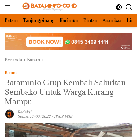
Langsung
ke
konten
Batam
Tanjungpinang
Karimun
Bintan
Anambas
Ling
Beranda
Batam
Batam
Bataminfo Grup Kembali Salurkan
Sembako Untuk Warga Kurang
Mampu
Redaksi
Senin, 14/03/2022 - 18:08 WIB