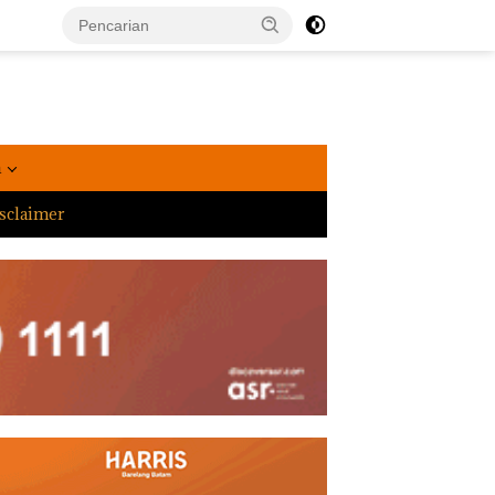
a
sclaimer