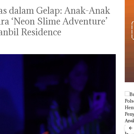
tas dalam Gelap: Anak-Anak
ra ‘Neon Slime Adventure’
nbil Residence
“Dou
Abi
a
Proyek Jalan RE
Kiba