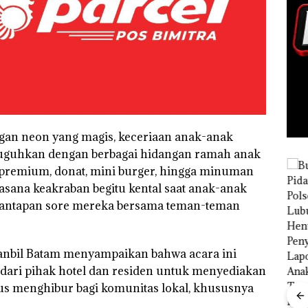
ngan neon yang magis, keceriaan anak-anak
disuguhkan dengan berbagai hidangan ramah anak
e premium, donat, mini burger, hingga minuman
uasana keakraban begitu kental saat anak-anak
i santapan sore mereka bersama teman-teman
n
Perayaan
Ulang Tahun
g’
ke-24
uma
HARRIS
bil Batam menyampaikan bahwa acara ini
r, LBH
Resort
Waterfront
ari pihak hotel dan residen untuk menyediakan
h
Batam Gelar
gus menghibur bagi komunitas lokal, khususnya
“Do
a
Giveaway
Winn
Spesial dan
Bisnis