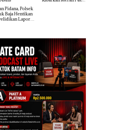
Puluhan Tahun
Kali di Thailand
‘Bodong’ Tapi Cu
Ditegur, LBH Des
Dekan FIKP UMRAH:
Sekolah Djuwita
Pengelolaan
Batam Segera
Sedimentasi Laut di
Ditutup!
Kepri Harus
Dibuktikan Secara
Ilmiah, Jangan Sampai
Bertentangan dengan
Konservasi