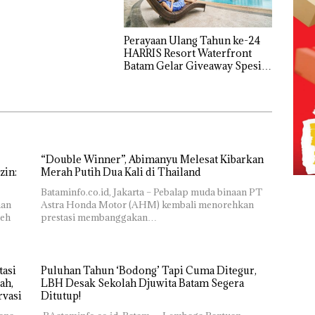
Perayaan Ulang Tahun ke-24
HARRIS Resort Waterfront
Batam Gelar Giveaway Spesial
dan Diskon Menginap 24%
“Double Winner”, Abimanyu Melesat Kibarkan
zin:
Merah Putih Dua Kali di Thailand
Bataminfo.co.id, Jakarta – Pebalap muda binaan PT
aan
Astra Honda Motor (AHM) kembali menorehkan
leh
prestasi membanggakan…
asi
Puluhan Tahun ‘Bodong’ Tapi Cuma Ditegur,
ah,
LBH Desak Sekolah Djuwita Batam Segera
rvasi
Ditutup!