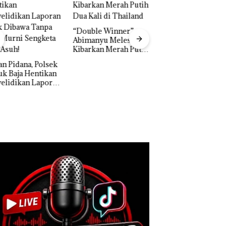
ble Winner”,
manyu Melesat
rkan Merah Putih
Puluhan Tahun
Kali di Thailand
‘Bodong’ Tapi Cu
Ditegur, LBH Des
Dekan FIKP UMRAH:
Sekolah Djuwita
Pengelolaan
Batam Segera
Sedimentasi Laut di
Ditutup!
Kepri Harus
Dibuktikan Secara
Ilmiah, Jangan Sampai
Bertentangan dengan
Konservasi