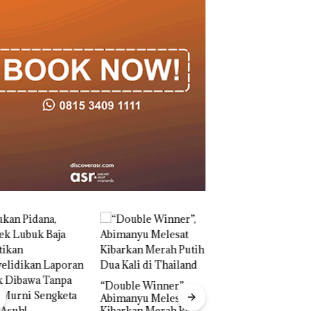
ble Winner”,
manyu Melesat
rkan Merah Putih