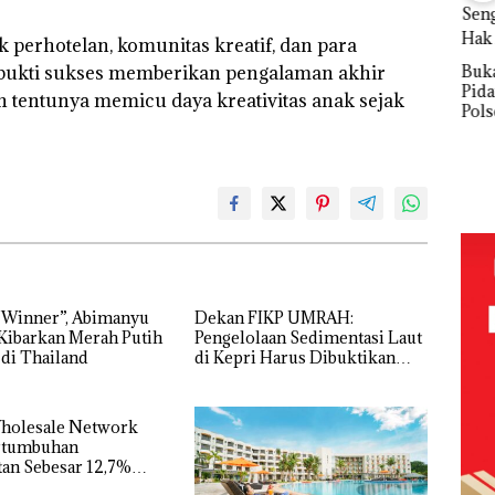
Abi
Diskon
Wholesale
Mel
!
Menginap
Network
k perhotelan, komunitas kreatif, dan para
Kib
24%
Catat
rbukti sukses memberikan pengalaman akhir
Bukan
Mer
Pertumbuha
Pidana,
Dua 
n Pendapatan
n tentunya memicu daya kreativitas anak sejak
Polsek
Tha
Sebesar
Lubuk Baja
12,7% Secara
Hentikan
Tahunan
Penyelidikan
Laporan
Anak Dibawa
Tanpa Izin:
Murni
Sengketa
Hak Asuh!
 Winner”, Abimanyu
Dekan FIKP UMRAH:
Kibarkan Merah Putih
Pengelolaan Sedimentasi Laut
 di Thailand
di Kepri Harus Dibuktikan
Secara Ilmiah, Jangan Sampai
Bertentangan dengan
Konservasi
Wholesale Network
ertumbuhan
an Sebesar 12,7%
Tahunan