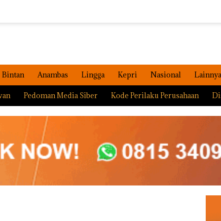
Bintan
Anambas
Lingga
Kepri
Nasional
Lainny
wan
Pedoman Media Siber
Kode Perilaku Perusahaan
Di