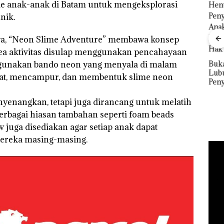
me anak-anak di Batam untuk mengeksplorasi
nik.
le
Perayaan Ulang
“Dou
Tahun ke-24 HARRIS
a, “Neon Slime Adventure” membawa konsep
Abi
Resort Waterfront
Kiba
rea aktivitas disulap menggunakan pencahayaan
esar
Batam Gelar
Dua 
gunakan bando neon yang menyala di malam
Bukan Pidana, Polsek
Giveaway Spesial dan
Lubuk Baja Hentikan
Diskon Menginap
uat, mencampur, dan membentuk slime neon
Penyelidikan Laporan
24%
Anak Dibawa Tanpa
Izin: Murni Sengketa
enyenangkan, tetapi juga dirancang untuk melatih
Hak Asuh!
erbagai hiasan tambahan seperti foam beads
 juga disediakan agar setiap anak dapat
mereka masing-masing.