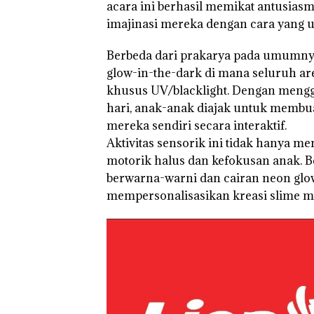
acara ini berhasil memikat antusias
imajinasi mereka dengan cara yang u
Bisnis Wholesa
Network Catat
Berbeda dari prakarya pada umumny
Pertumbuhan
glow-in-the-dark di mana seluruh a
Pendapatan Seb
khusus UV/blacklight. Dengan meng
12,7% Secara
Tahunan
hari, anak-anak diajak untuk memb
mereka sendiri secara interaktif.
Aktivitas sensorik ini tidak hanya m
motorik halus dan kefokusan anak. B
berwarna-warni dan cairan neon glow
mempersonalisasikan kreasi slime 