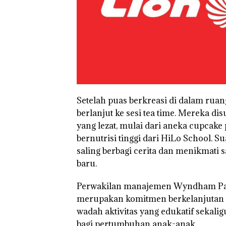
Setelah puas berkreasi di dalam rua
berlanjut ke sesi tea time. Mereka 
yang lezat, mulai dari aneka cupcak
bernutrisi tinggi dari HiLo School. S
saling berbagi cerita dan menikmat
Dekan FIKP
Puluha
UMRAH:
Tahun
baru.
Pengelolaan
‘Bodon
Sedimentasi
Tapi C
Perwakilan manajemen Wyndham Pan
Laut di Kepri
Ditegu
Harus
Desak
merupakan komitmen berkelanjutan d
Dibuktikan
Sekola
wadah aktivitas yang edukatif sekali
“Double
Secara
Djuwit
bagi pertumbuhan anak-anak.
Winner”,
Ilmiah,
Batam