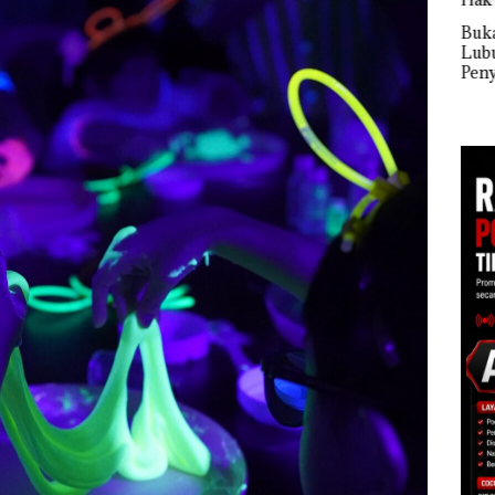
ita
Martadinata
Dua 
im,
Sekupang Dikritik,
Bukan Pidana, Polsek
arbud
Masih Mulus Tapi
Lubuk Baja Hentikan
ngan ‎
Diaspal
Penyelidikan Laporan
Anak Dibawa Tanpa
Izin: Murni Sengketa
Hak Asuh!