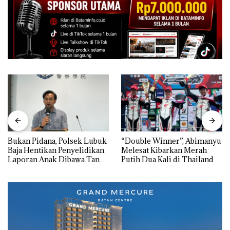
Bukan Pidana, Polsek Lubuk
“Double Winner”, Abimanyu
Baja Hentikan Penyelidikan
Melesat Kibarkan Merah
Laporan Anak Dibawa Tanpa
Putih Dua Kali di Thailand
Izin: Murni Sengketa Hak
Asuh!