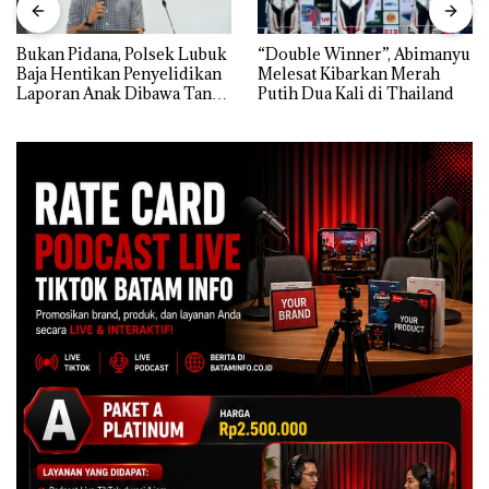
Bukan Pidana, Polsek Lubuk
“Double Winner”, Abimanyu
Baja Hentikan Penyelidikan
Melesat Kibarkan Merah
Laporan Anak Dibawa Tanpa
Putih Dua Kali di Thailand
Izin: Murni Sengketa Hak
Asuh!