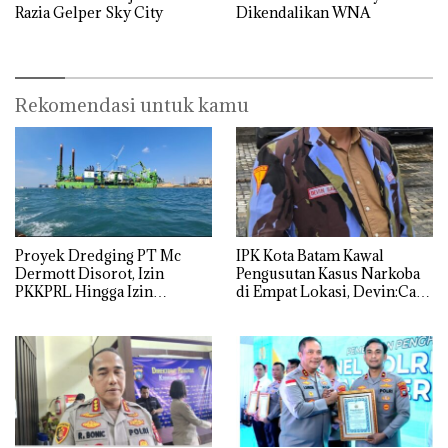
Razia Gelper Sky City
Dikendalikan WNA
Rekomendasi untuk kamu
Proyek Dredging PT Mc
IPK Kota Batam Kawal
Dermott Disorot, Izin
Pengusutan Kasus Narkoba
PKKPRL Hingga Izin
di Empat Lokasi, Devin:Cari
Lingkungan Dipertanyakan
dan Usut tuntas Siapa Aktor
Utamanya