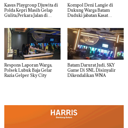
Kasus Playgroup Djuwita di
Kompol Deni Langie di
Polda Kepri Masih Gelap
Dukung Warga Batam
Gulita,Perkara Jalan di
Duduki jabatan Kasat
Tempat
Reskrim Polresta Barelang
Respons Laporan Warga,
Batam Darurat Judi, SKY
Polsek Lubuk Baja Gelar
Game Di SNL Disinyalir
Razia Gelper Sky City
Dikendalikan WNA