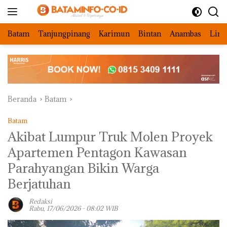
Langsung
ke
konten
Batam
Tanjungpinang
Karimun
Bintan
Anambas
Ling
Beranda
Batam
Batam
Akibat Lumpur Truk Molen Proyek
Apartemen Pentagon Kawasan
Parahyangan Bikin Warga
Berjatuhan
Redaksi
Rabu, 17/06/2026 - 08:02 WIB