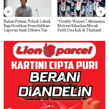
Bukan Pidana, Polsek Lubuk
“Double Winner”, Abimanyu
Baja Hentikan Penyelidikan
Melesat Kibarkan Merah
Laporan Anak Dibawa Tanpa
Putih Dua Kali di Thailand
Izin: Murni Sengketa Hak
Asuh!