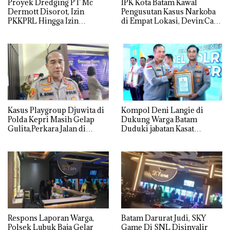
Proyek Dredging PT Mc
IPK Kota Batam Kawal
Dermott Disorot, Izin
Pengusutan Kasus Narkoba
PKKPRL Hingga Izin
di Empat Lokasi, Devin:Cari
Lingkungan Dipertanyakan
dan Usut tuntas Siapa Aktor
Utamanya
Kasus Playgroup Djuwita di
Kompol Deni Langie di
Polda Kepri Masih Gelap
Dukung Warga Batam
Gulita,Perkara Jalan di
Duduki jabatan Kasat
Tempat
Reskrim Polresta Barelang
Respons Laporan Warga,
Batam Darurat Judi, SKY
Polsek Lubuk Baja Gelar
Game Di SNL Disinyalir