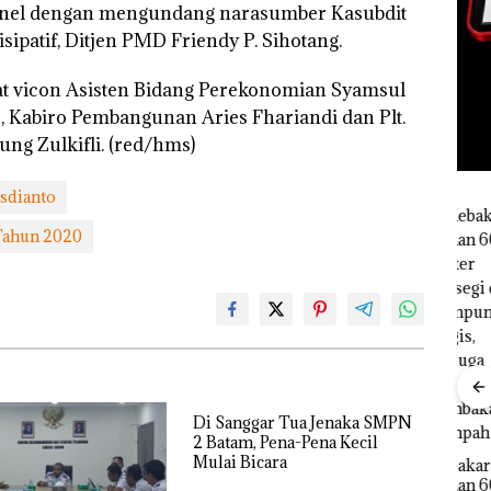
 panel dengan mengundang narasumber Kasubdit
patif, Ditjen PMD Friendy P. Sihotang.
t vicon Asisten Bidang Perekonomian Syamsul
 Kabiro Pembangunan Aries Fhariandi dan Plt.
ng Zulkifli. (red/hms)
sdianto
 Tahun 2020
Di Sanggar Tua Jenaka SMPN
Aksi
2 Batam, Pena-Pena Kecil
Bela
Mulai Bicara
Rayakan
Kebakaran
Sup
Semangat
Lahan 600
Kejari