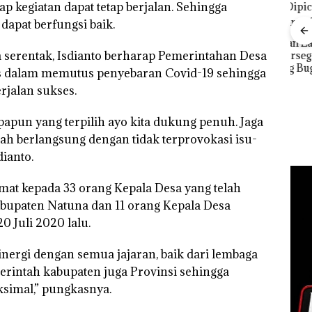
p kegiatan dapat tetap berjalan. Sehingga
apat berfungsi baik.
Kebakaran Lahan 600
da serentak, Isdianto berharap Pemerintahan Desa
Meter Persegi di
Rayakan Semangat
Aksi
Kampung Bugis,
Kemerdekaan dengan
Sup
egis dalam memutus penyebaran Covid-19 sehingga
Diduga Dipicu
“Flavours of
Bert
rjalan sukses.
Pembakaran Sampah
Nusantara” di Grand
Tang
f
Mercure Batam
Kep
gka
apapun yang terpilih ayo kita dukung penuh. Jaga
Centre
RI K
s,
533
h berlangsung dengan tidak terprovokasi isu-
dianto.
mat kepada 33 orang Kepala Desa yang telah
abupaten Natuna dan 11 orang Kepala Desa
0 Juli 2020 lalu.
nergi dengan semua jajaran, baik dari lembaga
rintah kabupaten juga Provinsi sehingga
ksimal,” pungkasnya.