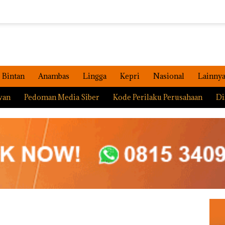
Bintan
Anambas
Lingga
Kepri
Nasional
Lainny
wan
Pedoman Media Siber
Kode Perilaku Perusahaan
Di