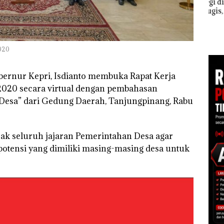
Meter Persegi di
le
Aksi
Kampung Bugis,
Sup
Perayaan Ulang
Diduga Dipicu
Bert
Tahun ke-24 HARRIS
Pembakaran Sampah
esar
Tang
Resort Waterfront
Kep
Batam Gelar
RI K
020
Giveaway Spesial dan
Diskon Menginap
24%
ernur Kepri, Isdianto membuka Rapat Kerja
2020 secara virtual dengan pembahasan
Desa” dari Gedung Daerah, Tanjungpinang, Rabu
ak seluruh jajaran Pemerintahan Desa agar
tensi yang dimiliki masing-masing desa untuk