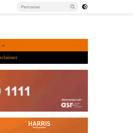
a
sclaimer