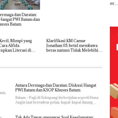
Ber
Kemerdekaa
Meter
Natuna
ang
Bulu
n dengan
Persegi di
Tetapkan
nkan
di 
“Flavours of
Kampung
Kades Selaut
ermaga dan Daratan:
 Nekat
Kepr
Nusantara”
Bugis,
Nonaktif
 Hangat PWI Batam dan
 Vape
Sam
di Grand
Diduga
sebagai
usus Batam
RI K
Mercure
Dipicu
Tersangka
ba
Batam
Pembakaran
Korupsi
Centre
Sampah
APBDes,
Kecil, Mimpi yang
Klarifikasi KM Camar
Negara Rugi
ek:
Cara Alfida
Jonathan 05: betul membawa
Rp533 Juta
kan
pkan Literasi di
beras namun Tidak Melebihi
 Batam
Muatan
,5
Antara Dermaga dan Daratan: Diskusi Hangat
PWI Batam dan KSOP Khusus Batam
mis,
Batam – Pagi di Sekupang itu berjalan seperti biasa.
Angin laut berembus pelan, kapal-kapal datang…
-
Tak Ada Tawar-menawar Soal Keselamatan: