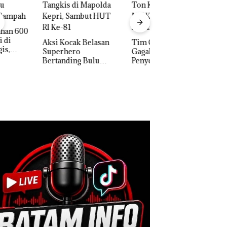
 Kocak Belasan
Tim Gabungan
erhero
Gagalkan
Dua Orang
anding Bulu
Penyelundupan 1,3
Diamankan Akibat
kis di Mapolda
Ton Ketamine dari
Nekat Simpan Vap
ri, Sambut HUT
MV KING SUN di
Berisi Narkoba da
e-81
Kulkas, Kapolsek:
Diedarkan dengan
Harga 2,5