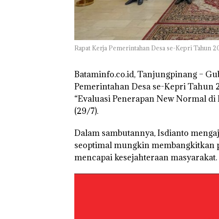
Bisnis Wholesa
Network Catat
Pertumbuhan
Pendapatan Seb
12,7% Secara
Tahunan
Rapat Kerja Pemerintahan Desa se-Kepri Tahun 2
Bataminfo.co.id, Tanjungpinang
– Gub
Pemerintahan Desa se-Kepri Tahun 
“Evaluasi Penerapan New Normal di 
(29/7).
Dalam sambutannya, Isdianto mengaj
seoptimal mungkin membangkitkan po
mencapai kesejahteraan masyarakat.