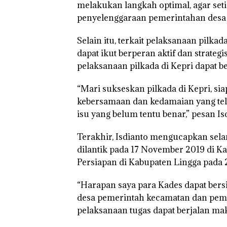
melakukan langkah optimal, agar setia
penyelenggaraan pemerintahan desa d
Selain itu, terkait pelaksanaan pilka
dapat ikut berperan aktif dan strat
Kejari Natuna
Tetapkan Kades
pelaksanaan pilkada di Kepri dapat be
Selaut Nonakti
sebagai Tersan
“Mari sukseskan pilkada di Kepri, si
Korupsi APBDe
Negara Rugi Rp
kebersamaan dan kedamaian yang tela
Juta
isu yang belum tentu benar,” pesan Is
Terakhir, Isdianto mengucapkan sela
dilantik pada 17 November 2019 di K
Persiapan di Kabupaten Lingga pada 2
“Harapan saya para Kades dapat bersi
desa pemerintah kecamatan dan peme
pelaksanaan tugas dapat berjalan ma