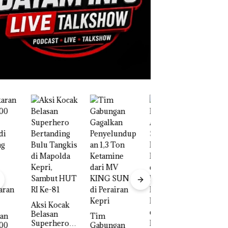
 Kocak
san
Tim
R
erhero
Gabungan
S
Kejari