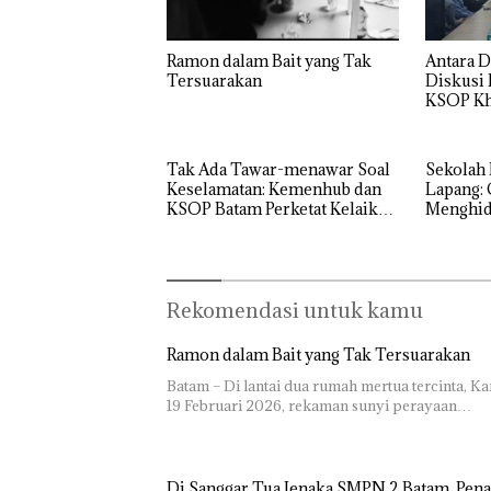
Bertanding
Gagalkan
Dua Or
Bulu Tangkis
Penyelundup
Diama
di Mapolda
an 1,3 Ton
Ramon dalam Bait yang Tak
Antara D
Akibat
Kepri,
Ketamine
Tersuarakan
Diskusi
Simpan
Sambut HUT
dari MV
KSOP Kh
Berisi
RI Ke-81
KING SUN
Narko
di Perairan
dalam
Kulkas,
Tak Ada Tawar-menawar Soal
Sekolah 
Kapols
Keselamatan: Kemenhub dan
Lapang: 
Diedar
KSOP Batam Perketat Kelaikan
Menghidu
dengan
Kapal Jelang Lebaran 2026
SMPN 38
Harga 2
Rekomendasi untuk kamu
Ramon dalam Bait yang Tak Tersuarakan
Batam – Di lantai dua rumah mertua tercinta, Ka
19 Februari 2026, rekaman sunyi perayaan…
Di Sanggar Tua Jenaka SMPN 2 Batam, Pena