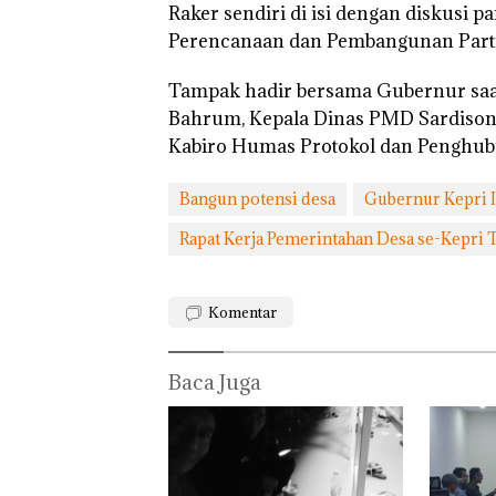
Raker sendiri di isi dengan diskusi
Perencanaan dan Pembangunan Partisi
Tampak hadir bersama Gubernur saa
Bahrum, Kepala Dinas PMD Sardison,
Kabiro Humas Protokol dan Penghubu
Bangun potensi desa
Gubernur Kepri I
Rapat Kerja Pemerintahan Desa se-Kepri
Komentar
Baca Juga
Aksi Kocak
Belasan
Tim
Superhero
Gabungan