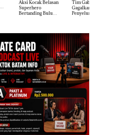
 Kocak Belasan
Tim Gabungan
erhero
Gagalkan
Dua Orang
anding Bulu
Penyelundupan 1,3
Diamankan Akibat
kis di Mapolda
Ton Ketamine dari
Nekat Simpan Vap
ri, Sambut HUT
MV KING SUN di
Berisi Narkoba da
e-81
Kulkas, Kapolsek:
Diedarkan dengan
Harga 2,5