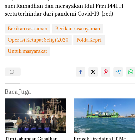
suci Ramadhan dan merayakan Idul Fitri 1441 H
serta terhindar dari pandemi Covid-19. (red)
Berikan rasa aman
Berikan rasa nyaman
Operasi Ketupat Seligi 2020
Polda Kepri
Untuk masyarakat
Baca Juga
Tim Gabungan Gagalkan
Proyek Dredging PT Mc