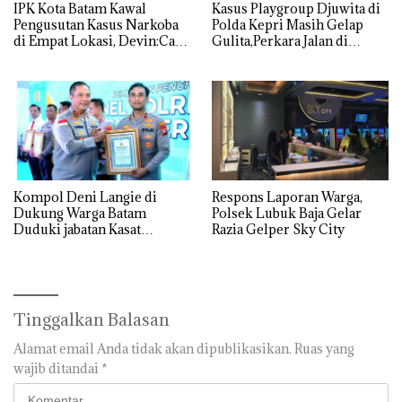
IPK Kota Batam Kawal
Kasus Playgroup Djuwita di
Pengusutan Kasus Narkoba
Polda Kepri Masih Gelap
di Empat Lokasi, Devin:Cari
Gulita,Perkara Jalan di
dan Usut tuntas Siapa Aktor
Tempat
Utamanya
Kompol Deni Langie di
Respons Laporan Warga,
Dukung Warga Batam
Polsek Lubuk Baja Gelar
Duduki jabatan Kasat
Razia Gelper Sky City
Reskrim Polresta Barelang
Tinggalkan Balasan
Alamat email Anda tidak akan dipublikasikan.
Ruas yang
wajib ditandai
*