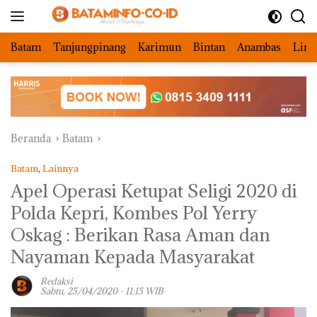
Langsung
ke
konten
Batam
Tanjungpinang
Karimun
Bintan
Anambas
Ling
Beranda
Batam
Batam
,
Lainnya
Apel Operasi Ketupat Seligi 2020 di
Polda Kepri, Kombes Pol Yerry
Oskag : Berikan Rasa Aman dan
Nayaman Kepada Masyarakat
Redaksi
Sabtu, 25/04/2020 - 11:15 WIB