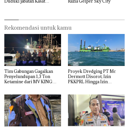
Duduki jabatan Kasat
Razia Gelper Sky City
Reskrim Polresta Barelang
Rekomendasi untuk kamu
Tim Gabungan Gagalkan
Proyek Dredging PT Mc
Penyelundupan 1,3 Ton
Dermott Disorot, Izin
Ketamine dari MV KING
PKKPRL Hingga Izin
Lingkungan Dipertanyakan