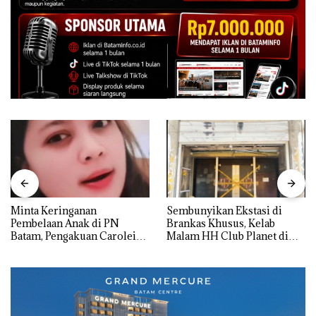
Minta Keringanan
Sembunyikan Ekstasi di
Pembelaan Anak di PN
Brankas Khusus, Kelab
Batam, Pengakuan Carolein
Malam HH Club Planet di
Parewang di TikTok Justru
Batam Digerebek Bareskrim
Jadi Sorotan
Polri