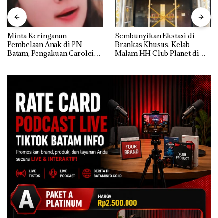
Minta Keringanan
Sembunyikan Ekstasi di
Pembelaan Anak di PN
Brankas Khusus, Kelab
Batam, Pengakuan Carolein
Malam HH Club Planet di
Parewang di TikTok Justru
Batam Digerebek Bareskrim
Jadi Sorotan
Polri