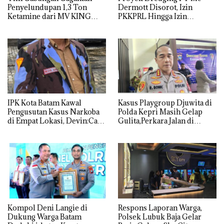
Penyelundupan 1,3 Ton
Dermott Disorot, Izin
Ketamine dari MV KING
PKKPRL Hingga Izin
Lingkungan Dipertanyakan
IPK Kota Batam Kawal
Kasus Playgroup Djuwita di
Pengusutan Kasus Narkoba
Polda Kepri Masih Gelap
di Empat Lokasi, Devin:Cari
Gulita,Perkara Jalan di
dan Usut tuntas Siapa Aktor
Tempat
Utamanya
Kompol Deni Langie di
Respons Laporan Warga,
Dukung Warga Batam
Polsek Lubuk Baja Gelar