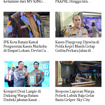
Ketamine dari MV KING
PKKPRL Hingga Izin
Lingkungan Dipertanyakan
IPK Kota Batam Kawal
Kasus Playgroup Djuwita di
Pengusutan Kasus Narkoba
Polda Kepri Masih Gelap
di Empat Lokasi, Devin:Cari
Gulita,Perkara Jalan di
dan Usut tuntas Siapa Aktor
Tempat
Utamanya
Kompol Deni Langie di
Respons Laporan Warga,
Dukung Warga Batam
Polsek Lubuk Baja Gelar
Duduki jabatan Kasat
Razia Gelper Sky City
Reskrim Polresta Barelang