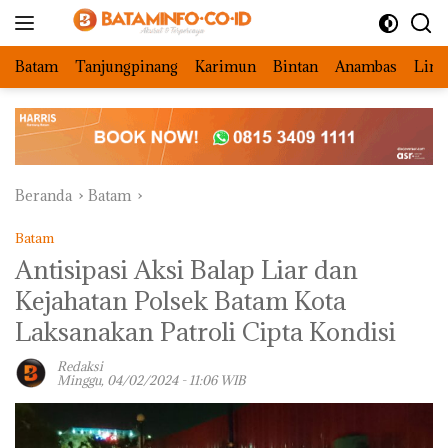
Langsung
ke
konten
Batam
Tanjungpinang
Karimun
Bintan
Anambas
Ling
Beranda
Batam
Batam
Antisipasi Aksi Balap Liar dan
Kejahatan Polsek Batam Kota
Laksanakan Patroli Cipta Kondisi
Redaksi
Minggu, 04/02/2024 - 11:06 WIB