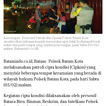
Keterangan : Personel Patroli dan Opsnal Polsek Batam Kota
memberikan imbauan kepada masyarakat agar tidak berkumpul lewat
waktu dan pada tempat yang minim penerangan, pada Sabtu (03/02)
malam. (bataminfo.co.id).
Bataminfo.co.id, Batam- Polsek Batam Kota
melaksanakan patroli cipta kondisi (Cipkon) yang
menyisir beberapa tempat keramaian yang berada di
wilayah hukum Polsek Batam Kota, pada hari Sabtu
(03/02) malam.
Kegiatan cipta kondisi dilaksanakan oleh personil
Batara Biru, Binmas, Reskrim, dan Intelkam Polsek