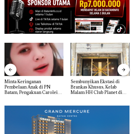
Minta Keringanan
Sembunyikan Ekstasi di
Pembelaan Anak di PN
Brankas Khusus, Kelab
Batam, Pengakuan Carolein
Malam HH Club Planet di
Parewang di TikTok Justru
Batam Digerebek Bareskrim
Jadi Sorotan
Polri