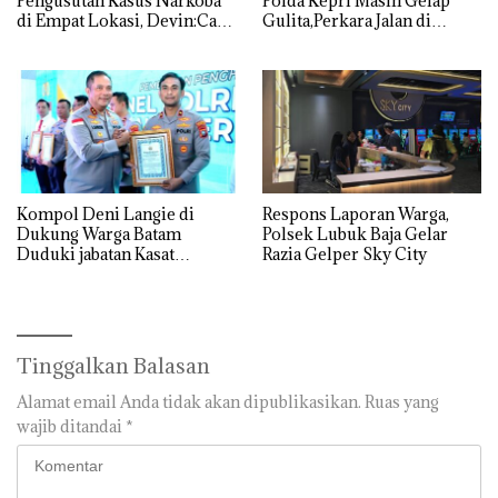
Pengusutan Kasus Narkoba
Polda Kepri Masih Gelap
di Empat Lokasi, Devin:Cari
Gulita,Perkara Jalan di
dan Usut tuntas Siapa Aktor
Tempat
Utamanya
Kompol Deni Langie di
Respons Laporan Warga,
Dukung Warga Batam
Polsek Lubuk Baja Gelar
Duduki jabatan Kasat
Razia Gelper Sky City
Reskrim Polresta Barelang
Tinggalkan Balasan
Alamat email Anda tidak akan dipublikasikan.
Ruas yang
wajib ditandai
*