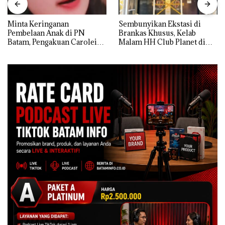
Minta Keringanan
Sembunyikan Ekstasi di
Pembelaan Anak di PN
Brankas Khusus, Kelab
Batam, Pengakuan Carolein
Malam HH Club Planet di
Parewang di TikTok Justru
Batam Digerebek Bareskrim
Jadi Sorotan
Polri