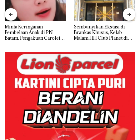
Minta Keringanan
Sembunyikan Ekstasi di
Pembelaan Anak di PN
Brankas Khusus, Kelab
Batam, Pengakuan Carolein
Malam HH Club Planet di
Parewang di TikTok Justru
Batam Digerebek Bareskrim
Jadi Sorotan
Polri